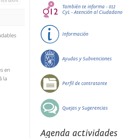
VER MAPA
También te informa - 012
CyL - Atención al Ciudadano
Información
udables
Ayudas y Subvenciones
es en
á la
Perfil de contratante
Quejas y Sugerencias
Agenda actividades