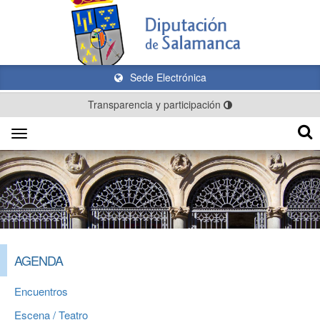
Sede Electrónica
Transparencia y participación
Toggle
navigation
AGENDA
Encuentros
Escena / Teatro