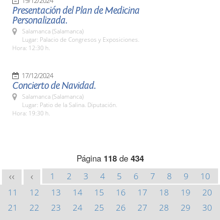
19/12/2024
Presentación del Plan de Medicina
Personalizada.
Salamanca (Salamanca)
Lugar: Palacio de Congresos y Exposiciones.
Hora: 12:30 h.
17/12/2024
Concierto de Navidad.
Salamanca (Salamanca)
Lugar: Patio de la Salina. Diputación.
Hora: 19:30 h.
Página
118
de
434
1
2
3
4
5
6
7
8
9
10
<<
<
11
12
13
14
15
16
17
18
19
20
21
22
23
24
25
26
27
28
29
30