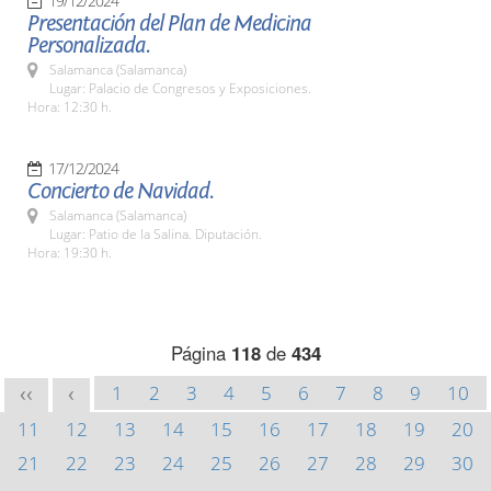
19/12/2024
Presentación del Plan de Medicina
Personalizada.
Salamanca (Salamanca)
Lugar: Palacio de Congresos y Exposiciones.
Hora: 12:30 h.
17/12/2024
Concierto de Navidad.
Salamanca (Salamanca)
Lugar: Patio de la Salina. Diputación.
Hora: 19:30 h.
Página
118
de
434
1
2
3
4
5
6
7
8
9
10
<<
<
11
12
13
14
15
16
17
18
19
20
21
22
23
24
25
26
27
28
29
30