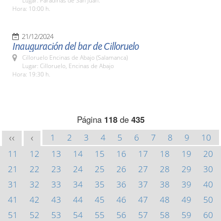
Lugar: Paradinas de San Juan.
Hora: 10:00 h.
21/12/2024
Inauguración del bar de Cilloruelo
Cilloruelo Encinas de Abajo (Salamanca)
Lugar: Cilloruelo, Encinas de Abajo
Hora: 19:30 h.
Página
118
de
435
1
2
3
4
5
6
7
8
9
10
<<
<
11
12
13
14
15
16
17
18
19
20
21
22
23
24
25
26
27
28
29
30
31
32
33
34
35
36
37
38
39
40
41
42
43
44
45
46
47
48
49
50
51
52
53
54
55
56
57
58
59
60