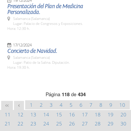
19/12/2024
Presentación del Plan de Medicina
Personalizada.
Salamanca (Salamanca)
Lugar: Palacio de Congresos y Exposiciones.
Hora: 12:30 h.
17/12/2024
Concierto de Navidad.
Salamanca (Salamanca)
Lugar: Patio de la Salina. Diputación.
Hora: 19:30 h.
Página
118
de
434
1
2
3
4
5
6
7
8
9
10
<<
<
11
12
13
14
15
16
17
18
19
20
21
22
23
24
25
26
27
28
29
30