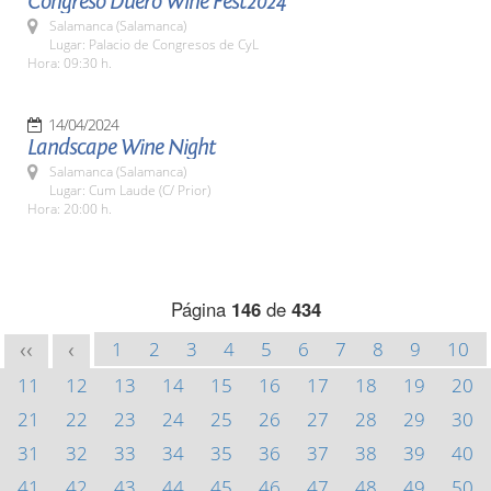
Congreso Duero Wine Fest2024
Salamanca (Salamanca)
Lugar: Palacio de Congresos de CyL
Hora: 09:30 h.
14/04/2024
Landscape Wine Night
Salamanca (Salamanca)
Lugar: Cum Laude (C/ Prior)
Hora: 20:00 h.
Página
146
de
434
1
2
3
4
5
6
7
8
9
10
<<
<
11
12
13
14
15
16
17
18
19
20
21
22
23
24
25
26
27
28
29
30
31
32
33
34
35
36
37
38
39
40
41
42
43
44
45
46
47
48
49
50