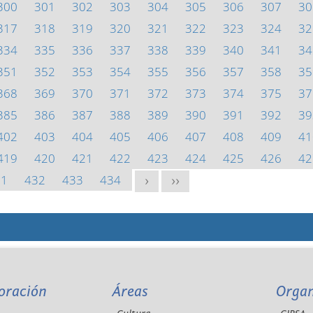
300
301
302
303
304
305
306
307
30
317
318
319
320
321
322
323
324
32
334
335
336
337
338
339
340
341
34
351
352
353
354
355
356
357
358
35
368
369
370
371
372
373
374
375
37
385
386
387
388
389
390
391
392
39
402
403
404
405
406
407
408
409
41
419
420
421
422
423
424
425
426
42
31
432
433
434
>
>>
oración
Áreas
Orga