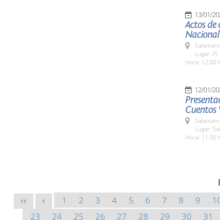
13/01/20
Actos de 
Nacional
Salamanc
Lugar: Pl
Hora: 12:00 
12/01/20
Presenta
Cuentos 
Salamanc
Lugar: Sa
Hora: 11:30 
1
2
3
4
5
6
7
8
9
1
<<
<
23
24
25
26
27
28
29
30
31