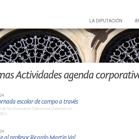
LA DIPUTACIÓN
Á
mas Actividades agenda corporativ
24
ornada escolar de campo a través
a de los Guzmanes Cabrerizos (Salamanca)
00 h.
24
 al profesor Ricardo Martín Val