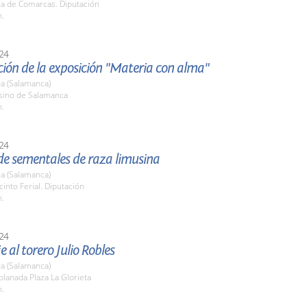
la de Comarcas. Diputación
h.
24
ión de la exposición "Materia con alma"
a (Salamanca)
asino de Salamanca
h.
24
de sementales de raza limusina
a (Salamanca)
cinto Ferial. Diputación
h.
24
al torero Julio Robles
a (Salamanca)
planada Plaza La Glorieta
h.