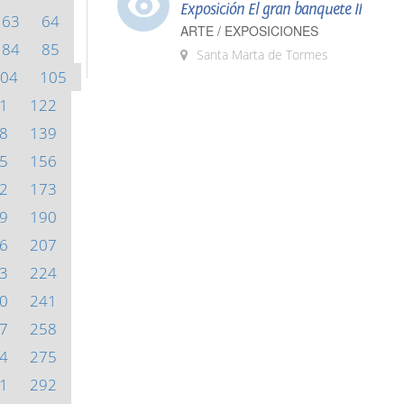
Exposición El gran banquete II
63
64
ARTE / EXPOSICIONES
84
85
Santa Marta de Tormes
04
105
1
122
8
139
5
156
2
173
9
190
6
207
3
224
0
241
7
258
4
275
1
292