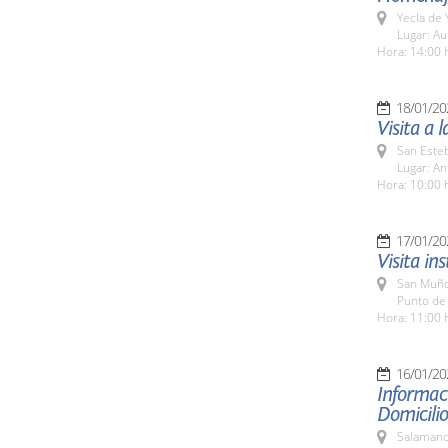
Yecla de 
Lugar: Au
Hora: 14:00 
18/01/20
Visita a 
San Esteb
Lugar: An
Hora: 10:00 
17/01/20
Visita in
San Muño
Punto de
Hora: 11:00 
16/01/20
Informaci
Domicilio
Salamanc