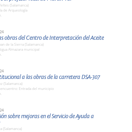
Yeltes (Salamanca)
la de Arqueología
h.
24
las obras del Centro de Interpretación del Aceite
an de la Sierra (Salamanca)
tigua Almazara municipal
h.
24
stitucional a las obras de la carretera DSA-307
z (Salamanca)
 encuentro: Entrada del municipio
h.
24
ón sobre mejoras en el Servicio de Ayuda a
a (Salamanca)