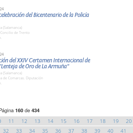
24
celebración del Bicentenario de la Policía
a (Salamanca)
. Concilio de Trento
h.
24
ción del XXIV Certamen Internacional de
"Lenteja de Oro de La Armuña"
a (Salamanca)
la de Comarcas. Diputación
h.
Página
160
de
434
0
11
12
13
14
15
16
17
18
19
20
32
33
34
35
36
37
38
39
40
41