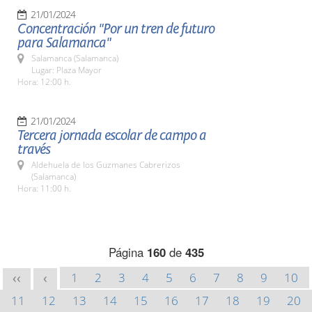
21/01/2024
Concentración "Por un tren de futuro
para Salamanca"
Salamanca (Salamanca)
Lugar: Plaza Mayor
Hora: 12:00 h.
21/01/2024
Tercera jornada escolar de campo a
través
Aldehuela de los Guzmanes Cabrerizos
(Salamanca)
Hora: 11:00 h.
Página
160
de
435
1
2
3
4
5
6
7
8
9
10
<<
<
11
12
13
14
15
16
17
18
19
20