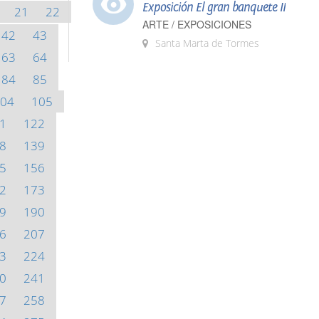
Exposición El gran banquete II
21
22
ARTE / EXPOSICIONES
42
43
Santa Marta de Tormes
63
64
84
85
04
105
1
122
8
139
5
156
2
173
9
190
6
207
3
224
0
241
7
258