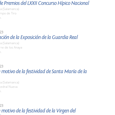
e Premios del LXXII Concurso Hípico Nacional
a (Salamanca)
ampo de Tiro
h.
23
ción de la Exposición de la Guardia Real
a (Salamanca)
rre de los Anaya
h.
23
 motivo de la festividad de Santa María de la
a (Salamanca)
tedral Nueva
h.
23
 motivo de la festividad de la Virgen del