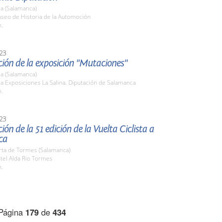
a (Salamanca)
useo de Historia de la Automoción
h.
23
ión de la exposición "Mutaciones"
a (Salamanca)
la Exposiciones La Salina. Diputación de Salamanca
h.
23
ión de la 51 edición de la Vuelta Ciclista a
ca
rta de Tormes (Salamanca)
tel Alda Rio Tormes
h.
Página
179
de
434