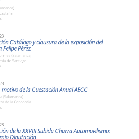
r
lamanca)
 Castañar
h.
23
ión Catálogo y clausura de la exposición del
 Felipe Pérez
Tormes (Salamanca)
lesia de Santiago
h.
23
n motivo de la Cuestación Anual AECC
a (Salamanca)
aza de la Concordia
h.
23
ión de la XXVIII Subida Charra Automovilismo:
mio Diputación