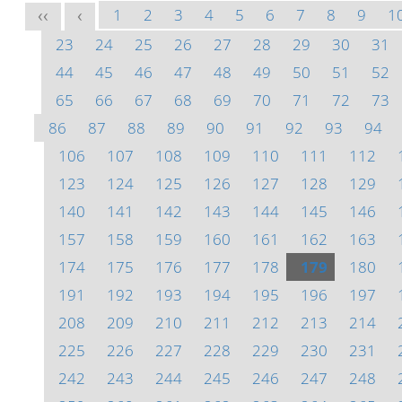
1
2
3
4
5
6
7
8
9
1
<<
<
23
24
25
26
27
28
29
30
31
44
45
46
47
48
49
50
51
52
65
66
67
68
69
70
71
72
73
86
87
88
89
90
91
92
93
94
106
107
108
109
110
111
112
123
124
125
126
127
128
129
140
141
142
143
144
145
146
157
158
159
160
161
162
163
174
175
176
177
178
179
180
191
192
193
194
195
196
197
208
209
210
211
212
213
214
225
226
227
228
229
230
231
242
243
244
245
246
247
248