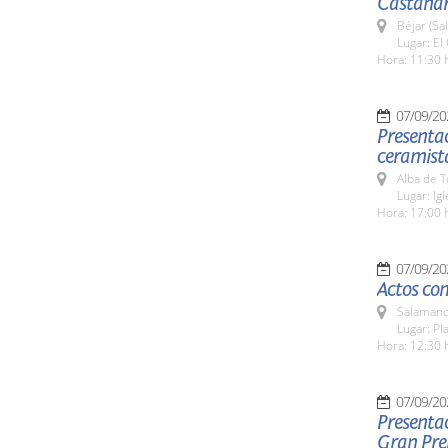
Castaña
Béjar (Sa
Lugar: El
Hora: 11:30 
07/09/20
Presentac
ceramista
Alba de 
Lugar: Ig
Hora: 17:00 
07/09/20
Actos co
Salamanc
Lugar: Pl
Hora: 12:30 
07/09/20
Presentac
Gran Pre