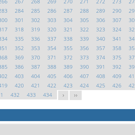
266
267
268
269
270
271
272
273
27
283
284
285
286
287
288
289
290
29
300
301
302
303
304
305
306
307
30
317
318
319
320
321
322
323
324
32
334
335
336
337
338
339
340
341
34
351
352
353
354
355
356
357
358
35
368
369
370
371
372
373
374
375
37
385
386
387
388
389
390
391
392
39
402
403
404
405
406
407
408
409
41
419
420
421
422
423
424
425
426
42
31
432
433
434
>
>>