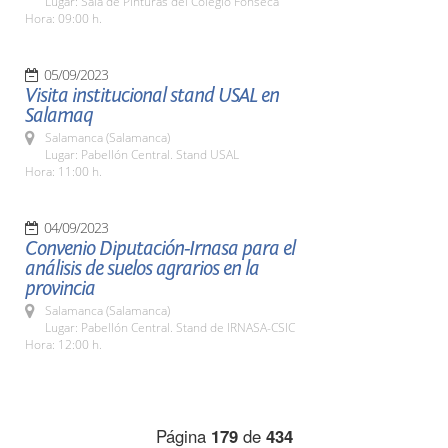
Lugar: Sala de Pinturas del Colegio Fonseca
Hora: 09:00 h.
05/09/2023
Visita institucional stand USAL en
Salamaq
Salamanca (Salamanca)
Lugar: Pabellón Central. Stand USAL
Hora: 11:00 h.
04/09/2023
Convenio Diputación-Irnasa para el
análisis de suelos agrarios en la
provincia
Salamanca (Salamanca)
Lugar: Pabellón Central. Stand de IRNASA-CSIC
Hora: 12:00 h.
Página
179
de
434