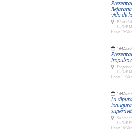
Presentac
Bejarana
vida de l
Béjar (Sa
LUGAR Mu
Hora: 19:30 
19/05/20
Presentac
Impulso d
Fregeneda
LUGAR Mu
Hora: 11:30 
18/05/20
La diputa
inaugurac
superávit
Salamanc
LUGAR Fa
Hora: 16:30 