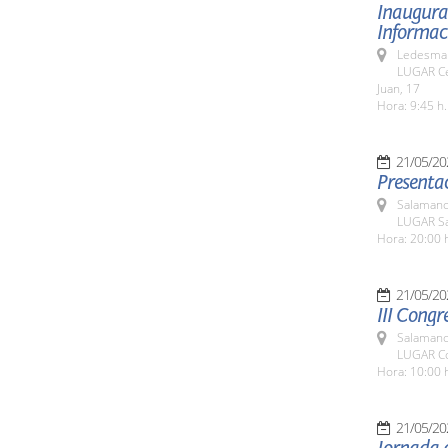
Inaugurac
Informaci
Ledesma 
LUGAR Ce
Juan, 17
Hora: 9:45 h.
21/05/20
Presentac
Salamanc
LUGAR Sa
Hora: 20:00 
21/05/20
III Congr
Salamanc
LUGAR Co
Hora: 10:00 
21/05/20