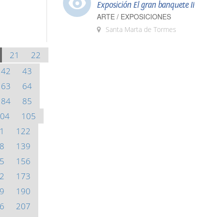
Exposición El gran banquete II
ARTE / EXPOSICIONES
Santa Marta de Tormes
21
22
42
43
63
64
84
85
04
105
1
122
8
139
5
156
2
173
9
190
6
207