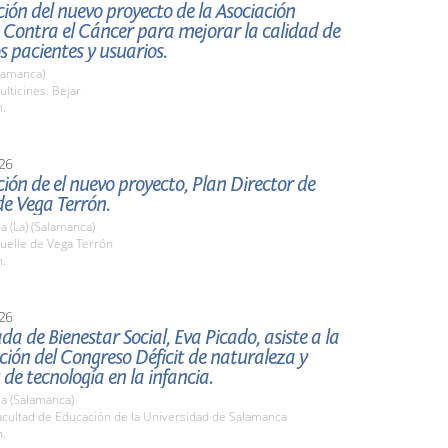
ión del nuevo proyecto de la Asociación
 Contra el Cáncer para mejorar la calidad de
os pacientes y usuarios.
lamanca)
lticines. Bejar
h.
26
ión de el nuevo proyecto, Plan Director de
e Vega Terrón.
 (La) (Salamanca)
elle de Vega Terrón
h.
26
da de Bienestar Social, Eva Picado, asiste a la
ión del Congreso Déficit de naturaleza y
 de tecnología en la infancia.
a (Salamanca)
cultad de Educación de la Universidad de Salamanca
h.