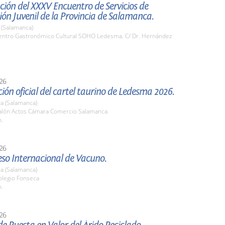
ión del XXXV Encuentro de Servicios de
ón Juvenil de la Provincia de Salamanca.
(Salamanca)
ntro Gastronómico Cultural SOHO Ledesma. C/ Dr. Hernández
26
ión oficial del cartel taurino de Ledesma 2026.
a (Salamanca)
lón Actos Cámara Comercio Salamanca
h.
26
eso Internacional de Vacuno.
a (Salamanca)
legio Fonseca
h.
26