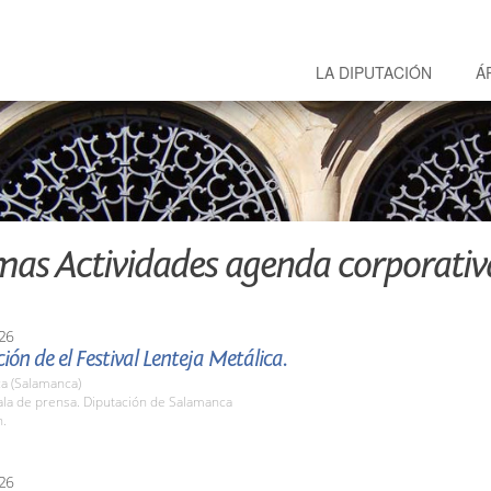
LA DIPUTACIÓN
Á
mas Actividades agenda corporativ
26
ión de el Festival Lenteja Metálica.
a (Salamanca)
la de prensa. Diputación de Salamanca
h.
26