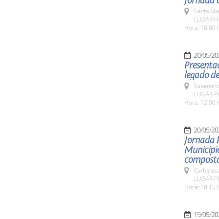
Jornada d
Santa Ma
LUGAR Ho
Hora: 10:00 
20/05/20
Presentac
legado de
Salamanc
LUGAR Pat
Hora: 12:00 
20/05/20
Jornada 
Municipio
composta
Carbajosa
LUGAR Pla
Hora: 10:15 
19/05/20