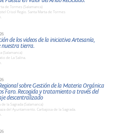
e Puesta en Valor del Árido Reciclado.
rta de Tormes (Salamanca)
tel Crisol Regio. Santa Marta de Tormes
h.
26
ión de los videos de la iniciativa Artesanía,
 nuestra tierra.
a (Salamanca)
io de La Salina.
h.
26
Regional sobre Gestión de la Materia Orgánica
s Faro. Recogida y tratamiento a través del
je descentralizado
 de la Sagrada (Salamanca)
za del Ayuntamiento. Carbajosa de la Sagrada.
h.
26