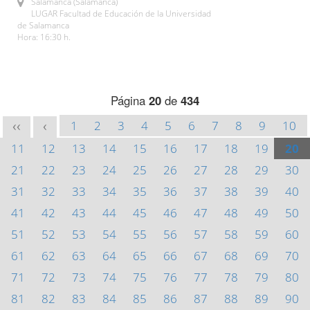
Salamanca (Salamanca)
LUGAR Facultad de Educación de la Universidad
de Salamanca
Hora: 16:30 h.
Página
20
de
434
1
2
3
4
5
6
7
8
9
10
<<
<
11
12
13
14
15
16
17
18
19
20
21
22
23
24
25
26
27
28
29
30
31
32
33
34
35
36
37
38
39
40
41
42
43
44
45
46
47
48
49
50
51
52
53
54
55
56
57
58
59
60
61
62
63
64
65
66
67
68
69
70
71
72
73
74
75
76
77
78
79
80
81
82
83
84
85
86
87
88
89
90