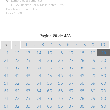
Lumbrales (Salamanca)
LUGAR Recinto Ferial Las Puentes (Crta.
Bañobárez). Lumbrales
Hora: 12:00 h.
Página
20
de
433
1
2
3
4
5
6
7
8
9
10
<<
<
11
12
13
14
15
16
17
18
19
20
21
22
23
24
25
26
27
28
29
30
31
32
33
34
35
36
37
38
39
40
41
42
43
44
45
46
47
48
49
50
51
52
53
54
55
56
57
58
59
60
61
62
63
64
65
66
67
68
69
70
71
72
73
74
75
76
77
78
79
80
81
82
83
84
85
86
87
88
89
90