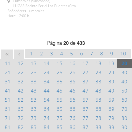
Lumbrales (Salamanca)
LUGAR Recinto Ferial Las Puentes (Crta.
Bañobárez). Lumbrales
Hora: 12:00 h.
Página
20
de
433
1
2
3
4
5
6
7
8
9
10
<<
<
11
12
13
14
15
16
17
18
19
20
21
22
23
24
25
26
27
28
29
30
31
32
33
34
35
36
37
38
39
40
41
42
43
44
45
46
47
48
49
50
51
52
53
54
55
56
57
58
59
60
61
62
63
64
65
66
67
68
69
70
71
72
73
74
75
76
77
78
79
80
81
82
83
84
85
86
87
88
89
90