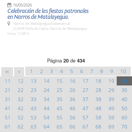
16/05/2026
Celebración de las fiestas patronales
en Narros de Matalayegua.
Narros de Matalayegua (Salamanca)
LUGAR Peña de Cabra. Narros de Matalayegua
Hora: 12:00 h.
Página
20
de
434
1
2
3
4
5
6
7
8
9
10
<<
<
11
12
13
14
15
16
17
18
19
20
21
22
23
24
25
26
27
28
29
30
31
32
33
34
35
36
37
38
39
40
41
42
43
44
45
46
47
48
49
50
51
52
53
54
55
56
57
58
59
60
61
62
63
64
65
66
67
68
69
70