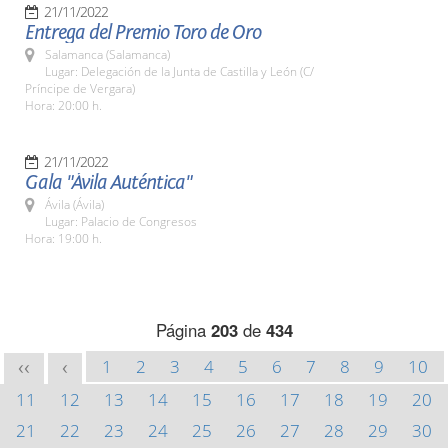
21/11/2022
Entrega del Premio Toro de Oro
Salamanca (Salamanca)
Lugar: Delegación de la Junta de Castilla y León (C/
Príncipe de Vergara)
Hora: 20:00 h.
21/11/2022
Gala "Ávila Auténtica"
Ávila (Ávila)
Lugar: Palacio de Congresos
Hora: 19:00 h.
Página
203
de
434
1
2
3
4
5
6
7
8
9
10
<<
<
11
12
13
14
15
16
17
18
19
20
21
22
23
24
25
26
27
28
29
30