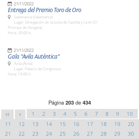
21/11/2022
Entrega del Premio Toro de Oro
Salamanca (Salamanca)
Lugar: Delegación de la Junta de Castilla y León (C/
Príncipe de Vergara)
Hora: 20:00 h.
21/11/2022
Gala "Ávila Auténtica"
Ávila (Ávila)
Lugar: Palacio de Congresos
Hora: 19:00 h.
Página
203
de
434
1
2
3
4
5
6
7
8
9
10
<<
<
11
12
13
14
15
16
17
18
19
20
21
22
23
24
25
26
27
28
29
30