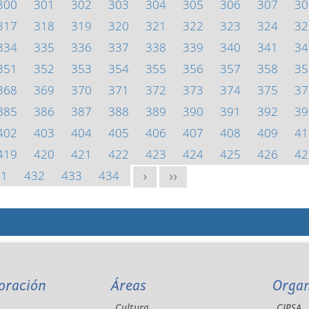
300
301
302
303
304
305
306
307
30
317
318
319
320
321
322
323
324
32
334
335
336
337
338
339
340
341
34
351
352
353
354
355
356
357
358
35
368
369
370
371
372
373
374
375
37
385
386
387
388
389
390
391
392
39
402
403
404
405
406
407
408
409
41
419
420
421
422
423
424
425
426
42
31
432
433
434
>
>>
oración
Áreas
Orga
Cultura
CIPSA