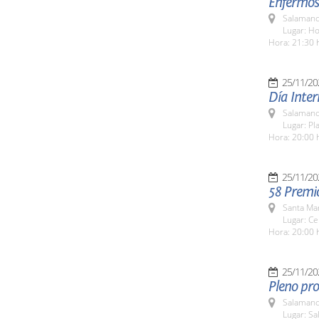
Enfermos
Salamanc
Lugar: H
Hora: 21:30 
25/11/20
Día Inter
Salamanc
Lugar: Pl
Hora: 20:00 
25/11/20
58 Premi
Santa Ma
Lugar: Ce
Hora: 20:00 
25/11/20
Pleno pro
Salamanc
Lugar: Sa