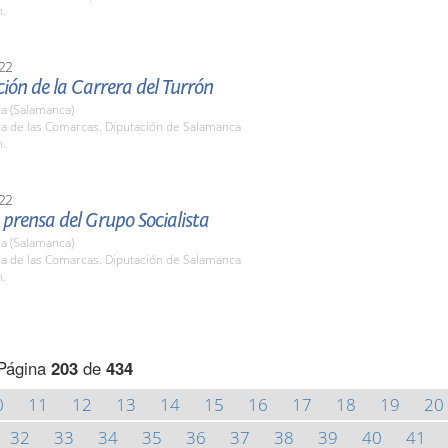
h.
22
ión de la Carrera del Turrón
a (Salamanca)
la de las Comarcas. Diputación de Salamanca
h.
22
prensa del Grupo Socialista
a (Salamanca)
la de las Comarcas. Diputación de Salamanca
h.
Página
203
de
434
0
11
12
13
14
15
16
17
18
19
20
32
33
34
35
36
37
38
39
40
41