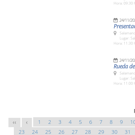
Hora: 09:30 
24/11/20
Presentac
Salamanc
Lugar: Sa
Hora: 11:30 
24/11/20
Rueda de 
Salamanc
Lugar: Sa
Hora: 11:00 
1
2
3
4
5
6
7
8
9
1
<<
<
23
24
25
26
27
28
29
30
31