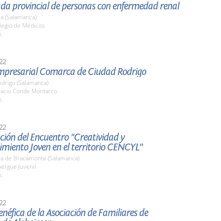
ada provincial de personas con enfermedad renal
a (Salamanca)
olegio de Médicos
h.
22
Empresarial Comarca de Ciudad Rodrigo
odrigo (Salamanca)
alacio Conde Montarco
h.
22
ión del Encuentro "Creatividad y
miento Joven en el territorio CENCYL"
a de Bracamonte (Salamanca)
bergue Juvenil
h.
22
néfica de la Asociación de Familiares de