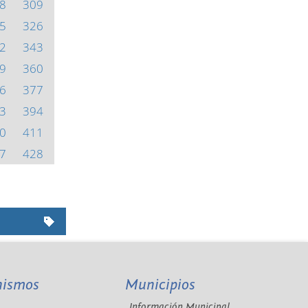
8
309
5
326
2
343
9
360
6
377
3
394
0
411
7
428
nismos
Municipios
Información Municipal