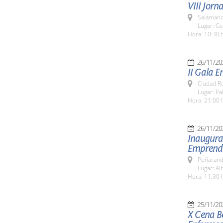
VIII Jorn
Salamanc
Lugar: C
Hora: 10:30 
26/11/20
II Gala 
Ciudad R
Lugar: P
Hora: 21:00 
26/11/20
Inaugurac
Emprendi
Peñarand
Lugar: Al
Hora: 11:30 
25/11/20
X Cena Be