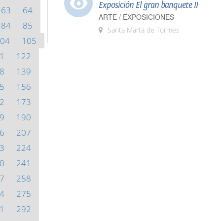
Exposición El gran banquete II
63
64
ARTE / EXPOSICIONES
84
85
Santa Marta de Tormes
04
105
1
122
8
139
5
156
2
173
9
190
6
207
3
224
0
241
7
258
4
275
1
292