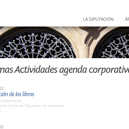
LA DIPUTACIÓN
Á
mas Actividades agenda corporativ
22
ión de los libros
a (Salamanca)
ala de Comarcas. Diputación de Salamanca
h.
22