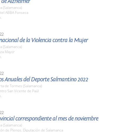
 de Alzheimer
a (Salamanca)
otel ABBA Fonseca
h.
22
nacional de la Violencia contra la Mujer
a (Salamanca)
aza Mayor
h.
22
os Anuales del Deporte Salmantino 2022
rta de Tormes (Salamanca)
ntro San Vicente de Paúl
h.
22
vincial correspondiente al mes de noviembre
a (Salamanca)
lón de Plenos. Diputación de Salamanca