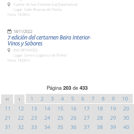
Fuente de San Esteban (La) (Salamanca)
Lugar: Calle Afueras del Norte
Hora: 18:00 h.
18/11/2022
7 edición del certamen Beira Interior-
Vinos y Sabores
(NO DEFINIDO)
Lugar: Centro Logístico de Pinhel
Hora: 18:00 h.
Página
203
de
433
1
2
3
4
5
6
7
8
9
10
<<
<
11
12
13
14
15
16
17
18
19
20
21
22
23
24
25
26
27
28
29
30
31
32
33
34
35
36
37
38
39
40