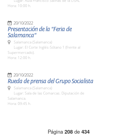
Lugar: Aula Francisco Salinas de la USAL
Hora: 10:00 h.
20/10/2022
Presentación de la "Feria de
Salamanca"
Salamanca (Salamanca)
Lugar: El Corte Inglés-Sótano 1 (frente al
Supermercado).
Hora: 12:00 h.
20/10/2022
Rueda de prensa del Grupo Socialista
Salamanca (Salamanca)
Lugar: Sala de las Comarcas. Diputación de
Salamanca.
Hora: 09:45 h.
Página
208
de
434