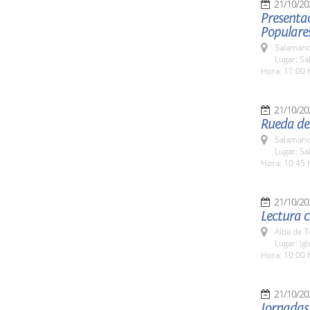
21/10/20
Presentac
Populare
Salamanc
Lugar: Sa
Hora: 11:00 
21/10/20
Rueda de
Salamanc
Lugar: Sa
Hora: 10:45 
21/10/20
Lectura c
Alba de 
Lugar: Ig
Hora: 10:00 
21/10/20
Jornadas