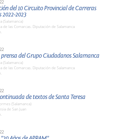
22
ión del 10 Circuito Provincial de Carreras
s 2022-2023
a (Salamanca)
la de las Comarcas. Diputación de Salamanca
h.
22
 prensa del Grupo Ciudadanos Salamanca
a (Salamanca)
la de las Comarcas. Diputación de Salamanca
h.
22
ontinuada de textos de Santa Teresa
Tormes (Salamanca)
lesia de San Juan
h.
22
 "20 Años de APRAM"