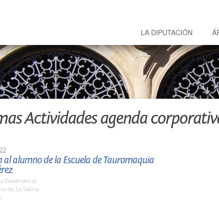
LA DIPUTACIÓN
Á
mas Actividades agenda corporativ
22
n al alumno de la Escuela de Tauromaquia
rez
a (Salamanca)
tio de La Salina
h.