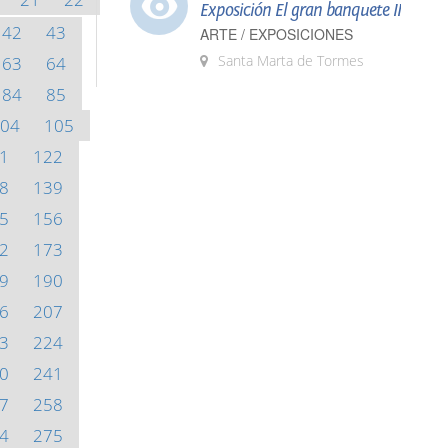
Exposición El gran banquete II
42
43
ARTE / EXPOSICIONES
Santa Marta de Tormes
63
64
84
85
04
105
1
122
8
139
5
156
2
173
9
190
6
207
3
224
0
241
7
258
4
275