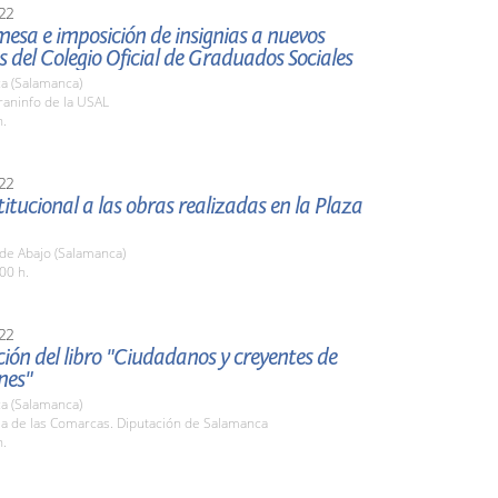
22
esa e imposición de insignias a nuevos
del Colegio Oficial de Graduados Sociales
a (Salamanca)
raninfo de la USAL
h.
22
stitucional a las obras realizadas en la Plaza
de Abajo (Salamanca)
00 h.
22
ión del libro "Ciudadanos y creyentes de
nes"
a (Salamanca)
la de las Comarcas. Diputación de Salamanca
h.