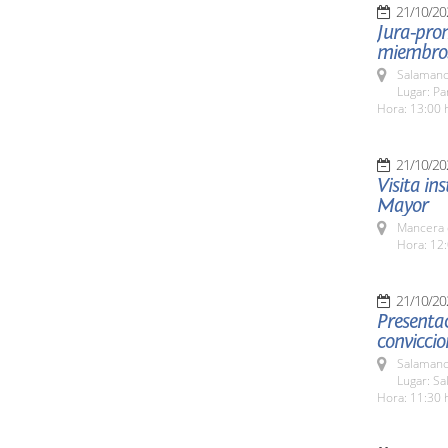
21/10/20
Jura-prom
miembros 
Salamanc
Lugar: Pa
Hora: 13:00 
21/10/20
Visita in
Mayor
Mancera 
Hora: 12:
21/10/20
Presentac
conviccio
Salamanc
Lugar: Sa
Hora: 11:30 