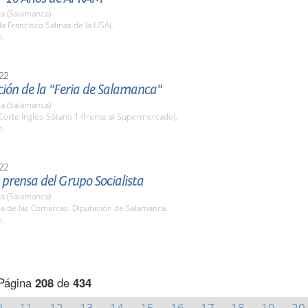
a (Salamanca)
la Francisco Salinas de la USAL
h.
22
ión de la "Feria de Salamanca"
a (Salamanca)
 Corte Inglés-Sótano 1 (frente al Supermercado).
h.
22
prensa del Grupo Socialista
a (Salamanca)
la de las Comarcas. Diputación de Salamanca.
h.
Página
208
de
434
0
11
12
13
14
15
16
17
18
19
20