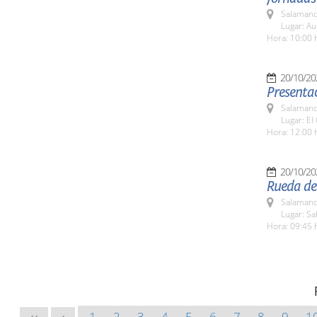
Salamanc
Lugar: Au
Hora: 10:00 
20/10/20
Presentac
Salamanc
Lugar: El
Hora: 12:00 
20/10/20
Rueda de 
Salamanc
Lugar: Sa
Hora: 09:45 
1
2
3
4
5
6
7
8
9
1