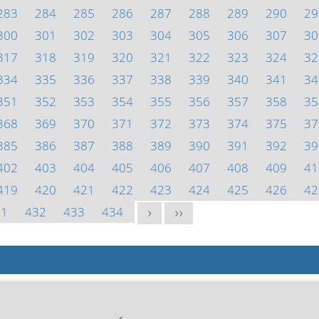
283
284
285
286
287
288
289
290
29
300
301
302
303
304
305
306
307
30
317
318
319
320
321
322
323
324
32
334
335
336
337
338
339
340
341
34
351
352
353
354
355
356
357
358
35
368
369
370
371
372
373
374
375
37
385
386
387
388
389
390
391
392
39
402
403
404
405
406
407
408
409
41
419
420
421
422
423
424
425
426
42
31
432
433
434
>
>>