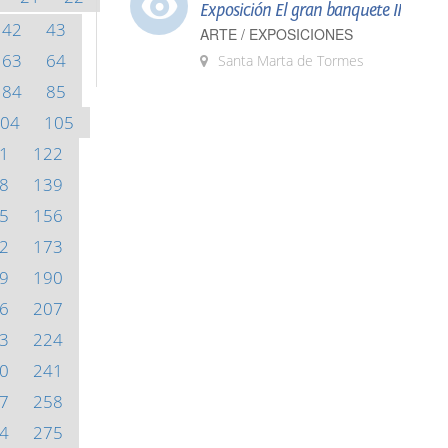
Exposición El gran banquete II
42
43
ARTE / EXPOSICIONES
63
64
Santa Marta de Tormes
84
85
04
105
1
122
8
139
5
156
2
173
9
190
6
207
3
224
0
241
7
258
4
275