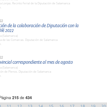
la Lonjas. Recinto Ferial de la Diputación de Salamanca
h.
22
ión de la colaboración de Diputación con la
Olé 2022
a (Salamanca)
la de las Comarcas. Diputación de Salamanca
h.
22
vincial correspondiente al mes de agosto
a (Salamanca)
lón de Plenos. Diputación de Salamanca
h.
Página
215
de
434
0
11
12
13
14
15
16
17
18
19
20