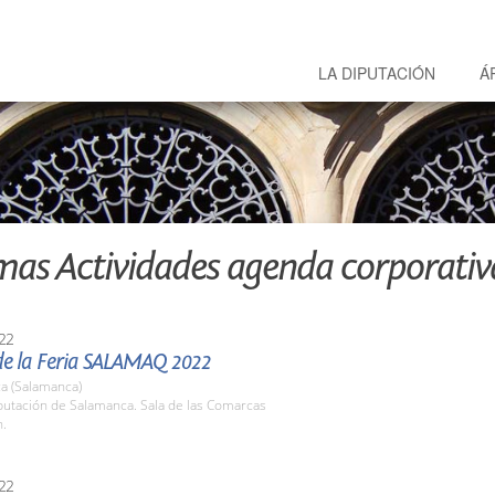
LA DIPUTACIÓN
Á
mas Actividades agenda corporativ
22
de la Feria SALAMAQ 2022
a (Salamanca)
putación de Salamanca. Sala de las Comarcas
h.
22