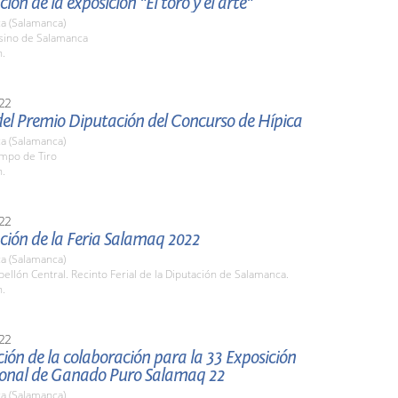
ión de la exposición "El toro y el arte"
a (Salamanca)
asino de Salamanca
h.
22
del Premio Diputación del Concurso de Hípica
a (Salamanca)
ampo de Tiro
h.
22
ción de la Feria Salamaq 2022
a (Salamanca)
bellón Central. Recinto Ferial de la Diputación de Salamanca.
h.
22
ión de la colaboración para la 33 Exposición
ional de Ganado Puro Salamaq 22
a (Salamanca)