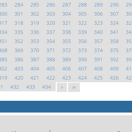
283
284
285
286
287
288
289
290
29
300
301
302
303
304
305
306
307
30
317
318
319
320
321
322
323
324
32
334
335
336
337
338
339
340
341
34
351
352
353
354
355
356
357
358
35
368
369
370
371
372
373
374
375
37
385
386
387
388
389
390
391
392
39
402
403
404
405
406
407
408
409
41
419
420
421
422
423
424
425
426
42
31
432
433
434
>
>>