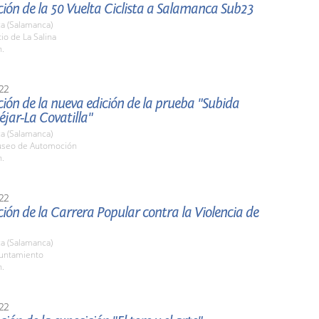
ión de la 50 Vuelta Ciclista a Salamanca Sub23
a (Salamanca)
tio de La Salina
h.
22
ión de la nueva edición de la prueba "Subida
jar-La Covatilla"
a (Salamanca)
useo de Automoción
h.
22
ión de la Carrera Popular contra la Violencia de
a (Salamanca)
yuntamiento
h.
22