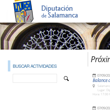
Próxi
BUSCAR ACTIVIDADES
07/09/20
Balance 
Salamanc
Lugar: Di
Hora: 17:00 
07/09/20