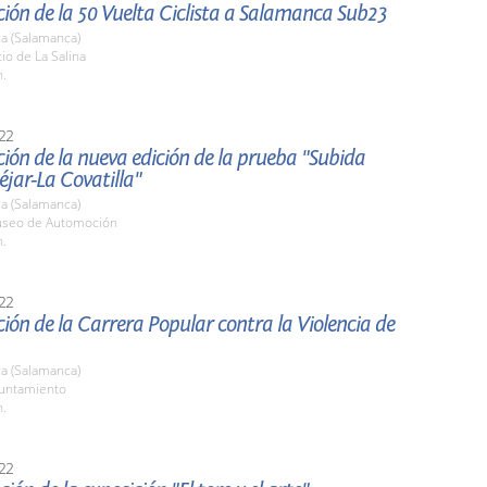
ión de la 50 Vuelta Ciclista a Salamanca Sub23
a (Salamanca)
tio de La Salina
h.
22
ión de la nueva edición de la prueba "Subida
jar-La Covatilla"
a (Salamanca)
useo de Automoción
h.
22
ión de la Carrera Popular contra la Violencia de
a (Salamanca)
yuntamiento
h.
22