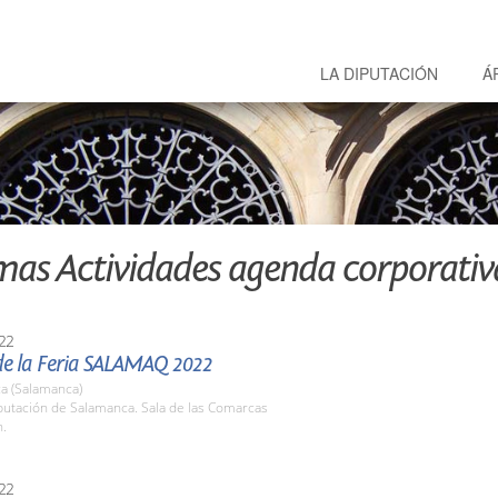
LA DIPUTACIÓN
Á
mas Actividades agenda corporativ
22
de la Feria SALAMAQ 2022
a (Salamanca)
putación de Salamanca. Sala de las Comarcas
h.
22