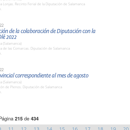
la Lonjas. Recinto Ferial de la Diputación de Salamanca
h.
22
ión de la colaboración de Diputación con la
Olé 2022
a (Salamanca)
la de las Comarcas. Diputación de Salamanca
h.
22
vincial correspondiente al mes de agosto
a (Salamanca)
lón de Plenos. Diputación de Salamanca
h.
Página
215
de
434
0
11
12
13
14
15
16
17
18
19
20