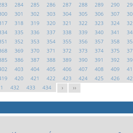
283
284
285
286
287
288
289
290
29
300
301
302
303
304
305
306
307
30
317
318
319
320
321
322
323
324
32
334
335
336
337
338
339
340
341
34
351
352
353
354
355
356
357
358
35
368
369
370
371
372
373
374
375
37
385
386
387
388
389
390
391
392
39
402
403
404
405
406
407
408
409
41
419
420
421
422
423
424
425
426
42
31
432
433
434
>
>>