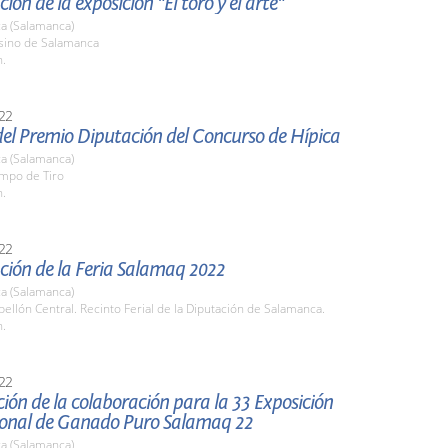
ión de la exposición "El toro y el arte"
a (Salamanca)
asino de Salamanca
h.
22
del Premio Diputación del Concurso de Hípica
a (Salamanca)
ampo de Tiro
h.
22
ción de la Feria Salamaq 2022
a (Salamanca)
bellón Central. Recinto Ferial de la Diputación de Salamanca.
h.
22
ión de la colaboración para la 33 Exposición
ional de Ganado Puro Salamaq 22
a (Salamanca)