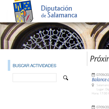
Próxi
BUSCAR ACTIVIDADES
07/09/20
Balance 
Salamanc
Lugar: Di
Hora: 17:00 
07/09/20