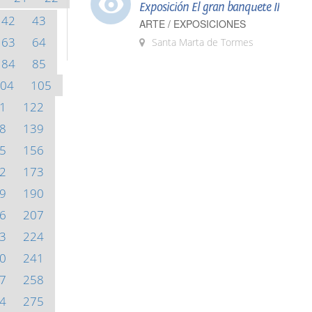
Exposición El gran banquete II
42
43
ARTE / EXPOSICIONES
63
64
Santa Marta de Tormes
84
85
04
105
1
122
8
139
5
156
2
173
9
190
6
207
3
224
0
241
7
258
4
275