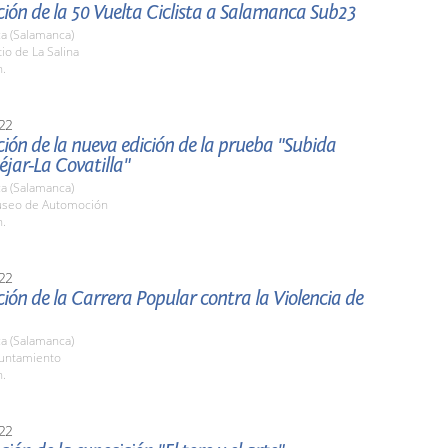
ión de la 50 Vuelta Ciclista a Salamanca Sub23
a (Salamanca)
tio de La Salina
h.
22
ión de la nueva edición de la prueba "Subida
jar-La Covatilla"
a (Salamanca)
useo de Automoción
h.
22
ión de la Carrera Popular contra la Violencia de
a (Salamanca)
yuntamiento
h.
22