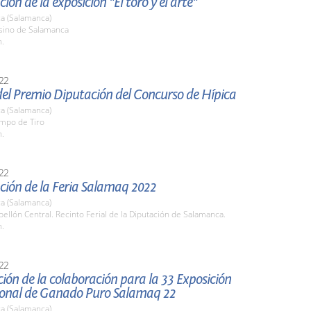
ión de la exposición "El toro y el arte"
a (Salamanca)
asino de Salamanca
h.
22
del Premio Diputación del Concurso de Hípica
a (Salamanca)
ampo de Tiro
h.
22
ción de la Feria Salamaq 2022
a (Salamanca)
bellón Central. Recinto Ferial de la Diputación de Salamanca.
h.
22
ión de la colaboración para la 33 Exposición
ional de Ganado Puro Salamaq 22
a (Salamanca)