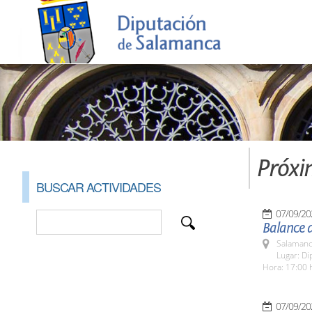
Próxi
BUSCAR ACTIVIDADES
07/09/20
Balance 
Salamanc
Lugar: Di
Hora: 17:00 
07/09/20