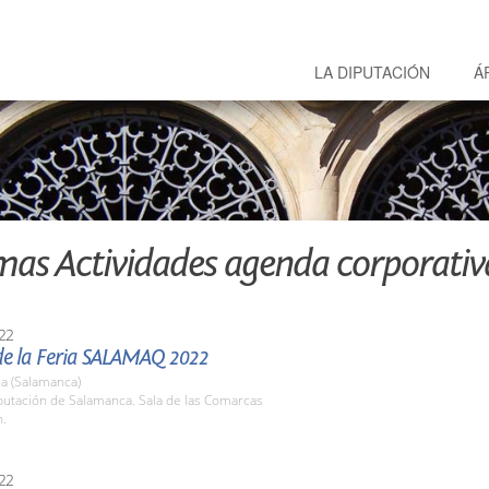
LA DIPUTACIÓN
Á
mas Actividades agenda corporativ
22
de la Feria SALAMAQ 2022
a (Salamanca)
putación de Salamanca. Sala de las Comarcas
h.
22