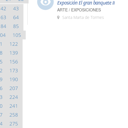
Exposición El gran banquete II
42
43
ARTE / EXPOSICIONES
63
64
Santa Marta de Tormes
84
85
04
105
1
122
8
139
5
156
2
173
9
190
6
207
3
224
0
241
7
258
4
275