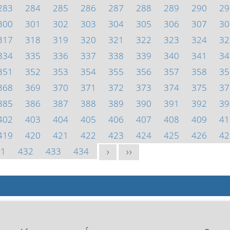
283
284
285
286
287
288
289
290
29
300
301
302
303
304
305
306
307
30
317
318
319
320
321
322
323
324
32
334
335
336
337
338
339
340
341
34
351
352
353
354
355
356
357
358
35
368
369
370
371
372
373
374
375
37
385
386
387
388
389
390
391
392
39
402
403
404
405
406
407
408
409
41
419
420
421
422
423
424
425
426
42
31
432
433
434
>
>>