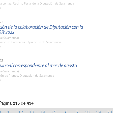
la Lonjas. Recinto Ferial de la Diputación de Salamanca
h.
22
ión de la colaboración de Diputación con la
Olé 2022
a (Salamanca)
la de las Comarcas. Diputación de Salamanca
h.
22
vincial correspondiente al mes de agosto
a (Salamanca)
lón de Plenos. Diputación de Salamanca
h.
Página
215
de
434
0
11
12
13
14
15
16
17
18
19
20