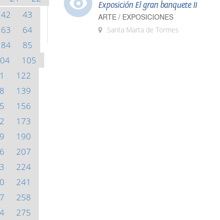
Exposición El gran banquete II
42
43
ARTE / EXPOSICIONES
63
64
Santa Marta de Tormes
84
85
04
105
1
122
8
139
5
156
2
173
9
190
6
207
3
224
0
241
7
258
4
275