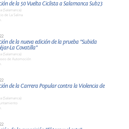
ión de la 50 Vuelta Ciclista a Salamanca Sub23
a (Salamanca)
tio de La Salina
h.
22
ión de la nueva edición de la prueba "Subida
jar-La Covatilla"
a (Salamanca)
useo de Automoción
h.
22
ión de la Carrera Popular contra la Violencia de
a (Salamanca)
yuntamiento
h.
22