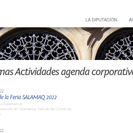
LA DIPUTACIÓN
Á
mas Actividades agenda corporativ
22
de la Feria SALAMAQ 2022
a (Salamanca)
putación de Salamanca. Sala de las Comarcas
h.
22