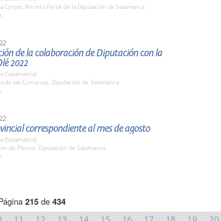
la Lonjas. Recinto Ferial de la Diputación de Salamanca
h.
22
ión de la colaboración de Diputación con la
Olé 2022
a (Salamanca)
la de las Comarcas. Diputación de Salamanca
h.
22
vincial correspondiente al mes de agosto
a (Salamanca)
lón de Plenos. Diputación de Salamanca
h.
Página
215
de
434
0
11
12
13
14
15
16
17
18
19
20