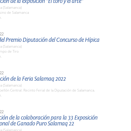
ión de la exposición "El toro y el arte"
a (Salamanca)
asino de Salamanca
h.
22
del Premio Diputación del Concurso de Hípica
a (Salamanca)
ampo de Tiro
h.
22
ción de la Feria Salamaq 2022
a (Salamanca)
bellón Central. Recinto Ferial de la Diputación de Salamanca.
h.
22
ión de la colaboración para la 33 Exposición
ional de Ganado Puro Salamaq 22
a (Salamanca)