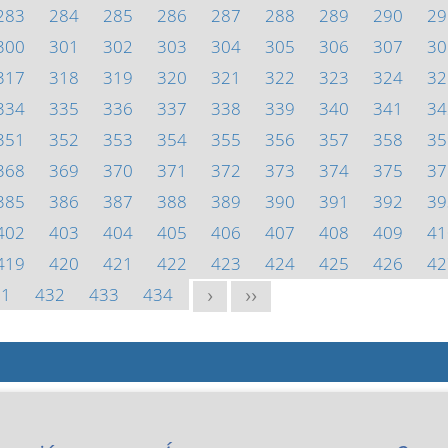
283
284
285
286
287
288
289
290
29
300
301
302
303
304
305
306
307
30
317
318
319
320
321
322
323
324
32
334
335
336
337
338
339
340
341
34
351
352
353
354
355
356
357
358
35
368
369
370
371
372
373
374
375
37
385
386
387
388
389
390
391
392
39
402
403
404
405
406
407
408
409
41
419
420
421
422
423
424
425
426
42
31
432
433
434
>
>>