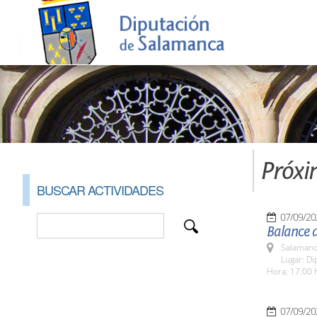
Próxi
BUSCAR ACTIVIDADES
07/09/20
Balance 
Salamanc
Lugar: Di
Hora: 17:00 
07/09/20