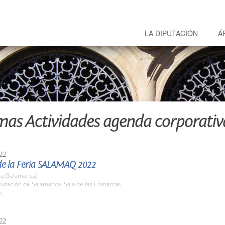
LA DIPUTACIÓN
Á
mas Actividades agenda corporativ
22
de la Feria SALAMAQ 2022
a (Salamanca)
putación de Salamanca. Sala de las Comarcas
h.
22