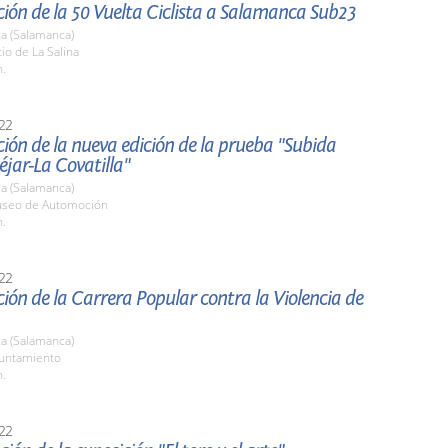
ión de la 50 Vuelta Ciclista a Salamanca Sub23
a (Salamanca)
tio de La Salina
h.
22
ión de la nueva edición de la prueba "Subida
jar-La Covatilla"
a (Salamanca)
useo de Automoción
h.
22
ión de la Carrera Popular contra la Violencia de
a (Salamanca)
yuntamiento
h.
22