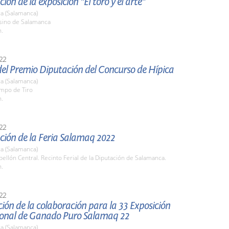
ión de la exposición "El toro y el arte"
a (Salamanca)
asino de Salamanca
h.
22
del Premio Diputación del Concurso de Hípica
a (Salamanca)
ampo de Tiro
h.
22
ción de la Feria Salamaq 2022
a (Salamanca)
bellón Central. Recinto Ferial de la Diputación de Salamanca.
h.
22
ión de la colaboración para la 33 Exposición
ional de Ganado Puro Salamaq 22
a (Salamanca)