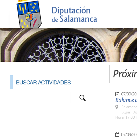
Próxi
BUSCAR ACTIVIDADES
07/09/20
Balance 
Salamanc
Lugar: Di
Hora: 17:00 
07/09/20