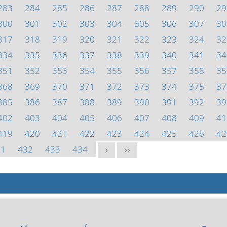
283
284
285
286
287
288
289
290
29
300
301
302
303
304
305
306
307
30
317
318
319
320
321
322
323
324
32
334
335
336
337
338
339
340
341
34
351
352
353
354
355
356
357
358
35
368
369
370
371
372
373
374
375
37
385
386
387
388
389
390
391
392
39
402
403
404
405
406
407
408
409
41
419
420
421
422
423
424
425
426
42
31
432
433
434
>
>>