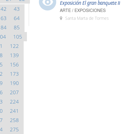
Exposición El gran banquete II
42
43
ARTE / EXPOSICIONES
63
64
Santa Marta de Tormes
84
85
04
105
1
122
8
139
5
156
2
173
9
190
6
207
3
224
0
241
7
258
4
275