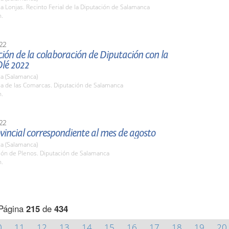
la Lonjas. Recinto Ferial de la Diputación de Salamanca
h.
22
ión de la colaboración de Diputación con la
Olé 2022
a (Salamanca)
la de las Comarcas. Diputación de Salamanca
h.
22
vincial correspondiente al mes de agosto
a (Salamanca)
lón de Plenos. Diputación de Salamanca
h.
Página
215
de
434
0
11
12
13
14
15
16
17
18
19
20