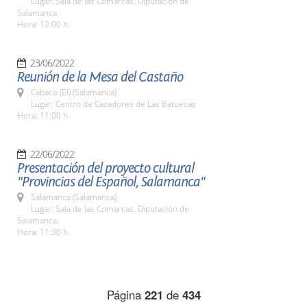
Lugar: Sala de las Comarcas. Diputación de
Salamanca
Hora: 12:00 h.
23/06/2022
Reunión de la Mesa del Castaño
Cabaco (El) (Salamanca)
Lugar: Centro de Cazadores de Las Batuecas
Hora: 11:00 h.
22/06/2022
Presentación del proyecto cultural
"Provincias del Español, Salamanca"
Salamanca (Salamanca)
Lugar: Sala de las Comarcas. Diputación de
Salamanca.
Hora: 11:30 h.
Página
221
de
434