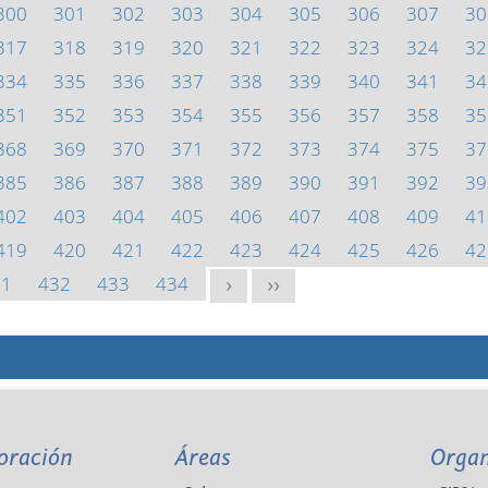
300
301
302
303
304
305
306
307
30
317
318
319
320
321
322
323
324
32
334
335
336
337
338
339
340
341
34
351
352
353
354
355
356
357
358
35
368
369
370
371
372
373
374
375
37
385
386
387
388
389
390
391
392
39
402
403
404
405
406
407
408
409
41
419
420
421
422
423
424
425
426
42
31
432
433
434
>
>>
oración
Áreas
Orga