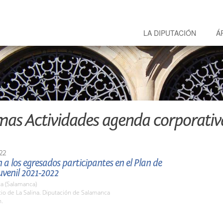
LA DIPUTACIÓN
Á
mas Actividades agenda corporativ
22
 a los egresados participantes en el Plan de
venil 2021-2022
a (Salamanca)
tio de La Salina. Diputación de Salamanca
h.