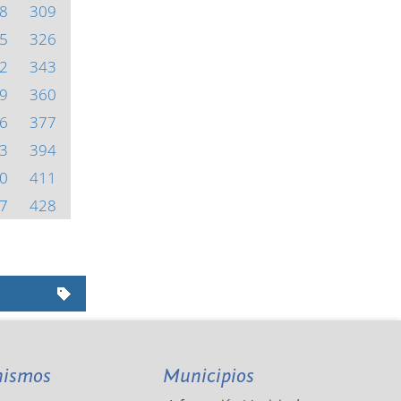
8
309
5
326
2
343
9
360
6
377
3
394
0
411
7
428
nismos
Municipios