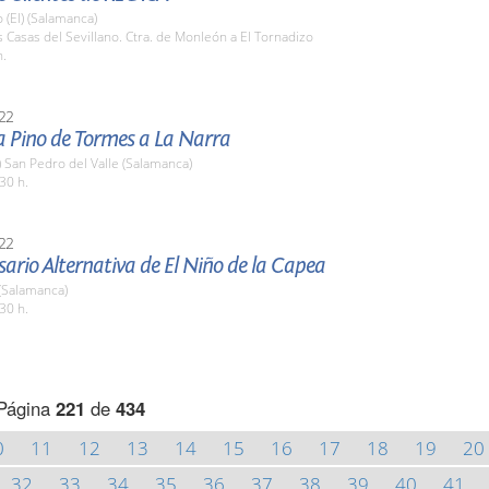
 (El) (Salamanca)
s Casas del Sevillano. Ctra. de Monleón a El Tornadizo
h.
22
a Pino de Tormes a La Narra
) San Pedro del Valle (Salamanca)
30 h.
22
sario Alternativa de El Niño de la Capea
(Salamanca)
30 h.
Página
221
de
434
0
11
12
13
14
15
16
17
18
19
20
32
33
34
35
36
37
38
39
40
41