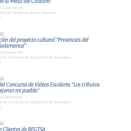
de la Mesa del Castaño
l) (Salamanca)
entro de Cazadores de Las Batuecas
h.
22
ión del proyecto cultural "Provincias del
 Salamanca"
a (Salamanca)
la de las Comarcas. Diputación de Salamanca.
h.
22
el Concurso de Videos Escolares "Los tributos
ejoran mi pueblo"
a (Salamanca)
la de las Comarcas. Diputación de Salamanca.
h.
22
e Clientes de REGTSA