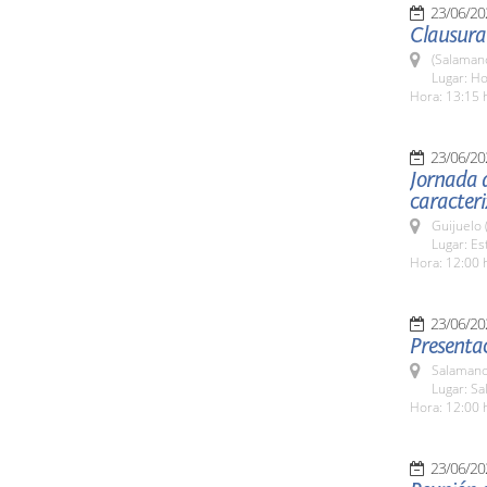
23/06/20
Clausura 
(Salaman
Lugar: Ho
Hora: 13:15 
23/06/20
Jornada d
caracteri
Guijuelo 
Lugar: Es
Hora: 12:00 
23/06/20
Presentac
Salamanc
Lugar: Sa
Hora: 12:00 
23/06/20