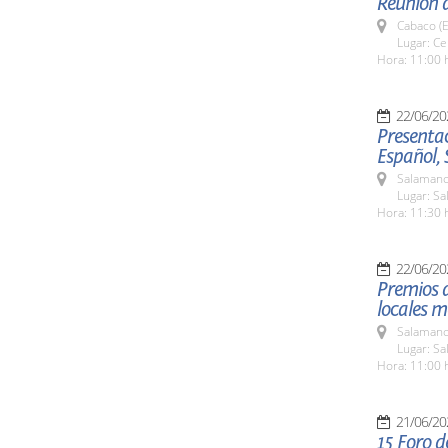
Reunión 
Cabaco (E
Lugar: C
Hora: 11:00 
22/06/20
Presentac
Español,
Salamanc
Lugar: Sa
Hora: 11:30 
22/06/20
Premios d
locales m
Salamanc
Lugar: Sa
Hora: 11:00 
21/06/20
15 Foro d