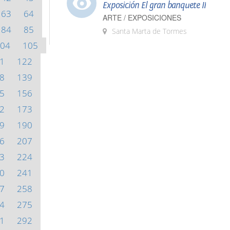
Exposición El gran banquete II
63
64
ARTE / EXPOSICIONES
84
85
Santa Marta de Tormes
04
105
1
122
8
139
5
156
2
173
9
190
6
207
3
224
0
241
7
258
4
275
1
292