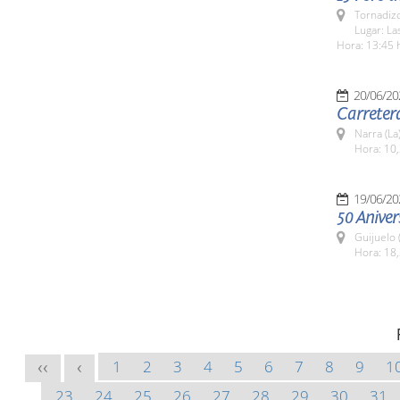
Tornadizo
Lugar: La
Hora: 13:45 
20/06/20
Carreter
Narra (La
Hora: 10,
19/06/20
50 Aniver
Guijuelo 
Hora: 18,
1
2
3
4
5
6
7
8
9
1
<<
<
23
24
25
26
27
28
29
30
31