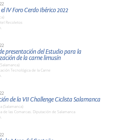
22
el IV Foro Cerdo Ibérico 2022
ca)
tel Recoletos
h.
22
e presentación del Estudio para la
zación de la carne limusín
(Salamanca)
tación Tecnológica de la Carne
h.
22
ión de la VII Challenge Ciclista Salamanca
a (Salamanca)
la de las Comarcas. Diputación de Salamanca
h.
22