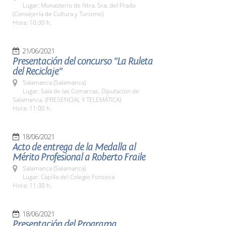
Lugar: Monasterio de Ntra. Sra. del Prado
(Consejería de Cultura y Turismo)
Hora: 10:30 h.
21/06/2021
Presentación del concurso "La Ruleta
del Reciclaje"
Salamanca (Salamanca)
Lugar: Sala de las Comarcas. Diputación de
Salamanca. (PRESENCIAL Y TELEMÁTICA)
Hora: 11:00 h.
18/06/2021
Acto de entrega de la Medalla al
Mérito Profesional a Roberto Fraile
Salamanca (Salamanca)
Lugar: Capilla del Colegio Fonseca
Hora: 11:30 h.
18/06/2021
Presentación del Programa