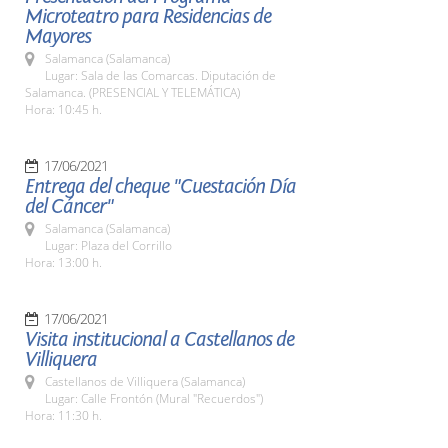
Microteatro para Residencias de
Mayores
Salamanca (Salamanca)
Lugar: Sala de las Comarcas. Diputación de
Salamanca. (PRESENCIAL Y TELEMÁTICA)
Hora: 10:45 h.
17/06/2021
Entrega del cheque "Cuestación Día
del Cáncer"
Salamanca (Salamanca)
Lugar: Plaza del Corrillo
Hora: 13:00 h.
17/06/2021
Visita institucional a Castellanos de
Villiquera
Castellanos de Villiquera (Salamanca)
Lugar: Calle Frontón (Mural "Recuerdos")
Hora: 11:30 h.