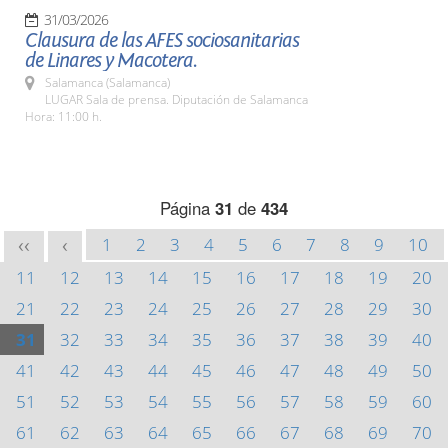
31/03/2026
Clausura de las AFES sociosanitarias
de Linares y Macotera.
Salamanca (Salamanca)
LUGAR Sala de prensa. Diputación de Salamanca
Hora: 11:00 h.
Página
31
de
434
1
2
3
4
5
6
7
8
9
10
<<
<
11
12
13
14
15
16
17
18
19
20
21
22
23
24
25
26
27
28
29
30
31
32
33
34
35
36
37
38
39
40
41
42
43
44
45
46
47
48
49
50
51
52
53
54
55
56
57
58
59
60
61
62
63
64
65
66
67
68
69
70