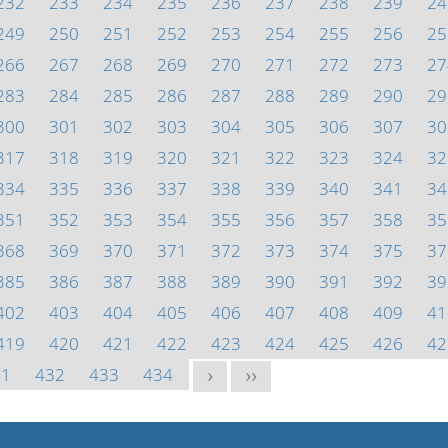
232
233
234
235
236
237
238
239
24
249
250
251
252
253
254
255
256
25
266
267
268
269
270
271
272
273
27
283
284
285
286
287
288
289
290
29
300
301
302
303
304
305
306
307
30
317
318
319
320
321
322
323
324
32
334
335
336
337
338
339
340
341
34
351
352
353
354
355
356
357
358
35
368
369
370
371
372
373
374
375
37
385
386
387
388
389
390
391
392
39
402
403
404
405
406
407
408
409
41
419
420
421
422
423
424
425
426
42
31
432
433
434
>
>>