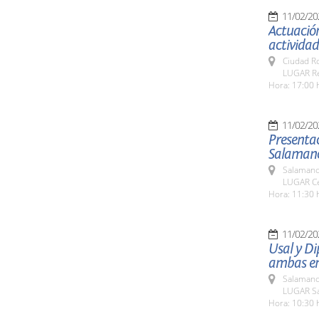
11/02/20
Actuación
actividad
Ciudad R
LUGAR Res
Hora: 17:00 
11/02/20
Presentac
Salamanca
Salamanc
LUGAR Ce
Hora: 11:30 
11/02/20
Usal y Di
ambas ent
Salamanc
LUGAR Sa
Hora: 10:30 