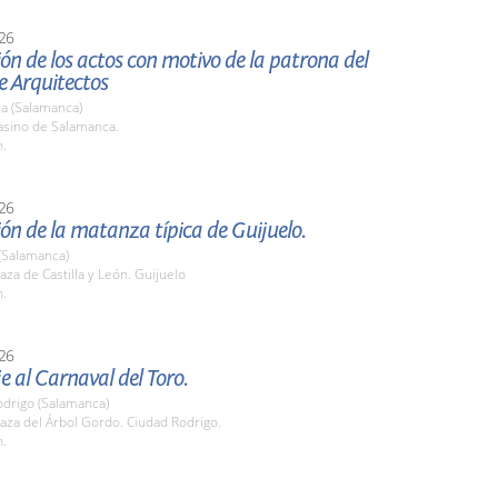
26
ón de los actos con motivo de la patrona del
e Arquitectos
a (Salamanca)
sino de Salamanca.
h.
26
ón de la matanza típica de Guijuelo.
(Salamanca)
za de Castilla y León. Guijuelo
h.
26
 al Carnaval del Toro.
odrigo (Salamanca)
aza del Árbol Gordo. Ciudad Rodrigo.
h.