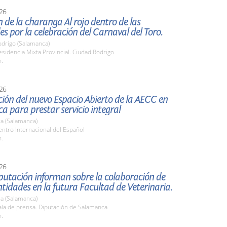
26
 de la charanga Al rojo dentro de las
es por la celebración del Carnaval del Toro.
odrigo (Salamanca)
idencia Mixta Provincial. Ciudad Rodrigo
h.
26
ión del nuevo Espacio Abierto de la AECC en
 para prestar servicio integral
a (Salamanca)
ntro Internacional del Español
h.
26
putación informan sobre la colaboración de
idades en la futura Facultad de Veterinaria.
a (Salamanca)
la de prensa. Diputación de Salamanca
h.