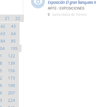
Exposición El gran banquete II
ARTE / EXPOSICIONES
Santa Marta de Tormes
21
22
42
43
63
64
84
85
04
105
1
122
8
139
5
156
2
173
9
190
6
207
3
224