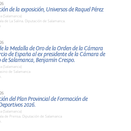
26
ión de la exposición, Universos de Raquel Pérez
a (Salamanca)
a de La Salina. Diputación de Salamanca.
h
26
de la Medalla de Oro de la Orden de la Cámara
cio de España al ex presidente de la Cámara de
 de Salamanca, Benjamín Crespo.
a (Salamanca)
sino de Salamanca
h.
26
ión del Plan Provincial de Formación de
Deportivos 2026.
a (Salamanca)
la de Prensa. Diputación de Salamanca
h.