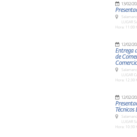
13/02/20
Presentac
Salamanc
LUGAR Sal
Hora: 11:00 
12/02/20
Entrega 
de Comer
Comercio
Salamanc
LUGAR Ca
Hora: 12:30 
12/02/20
Presentac
Técnicos 
Salamanc
LUGAR Sa
Hora: 10:30 