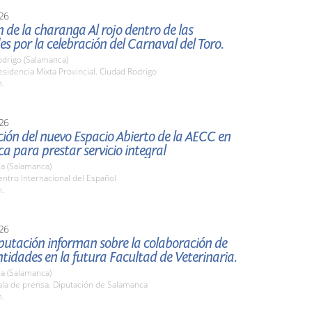
26
 de la charanga Al rojo dentro de las
es por la celebración del Carnaval del Toro.
odrigo (Salamanca)
idencia Mixta Provincial. Ciudad Rodrigo
h.
26
ión del nuevo Espacio Abierto de la AECC en
 para prestar servicio integral
a (Salamanca)
ntro Internacional del Español
h.
26
putación informan sobre la colaboración de
idades en la futura Facultad de Veterinaria.
a (Salamanca)
la de prensa. Diputación de Salamanca
h.