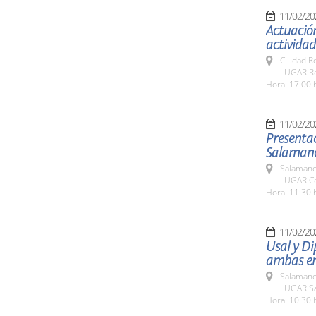
11/02/20
Actuación
actividad
Ciudad R
LUGAR Res
Hora: 17:00 
11/02/20
Presentac
Salamanca
Salamanc
LUGAR Ce
Hora: 11:30 
11/02/20
Usal y Di
ambas ent
Salamanc
LUGAR Sa
Hora: 10:30 