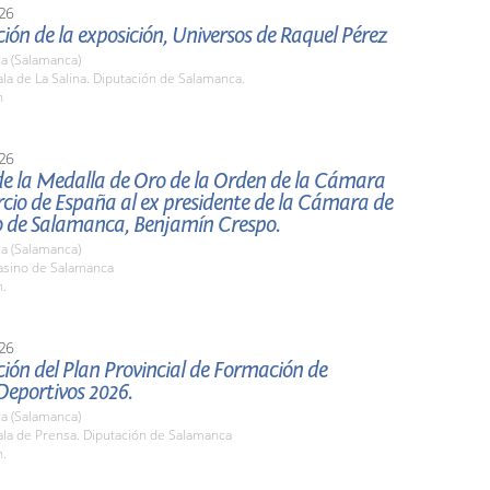
26
ión de la exposición, Universos de Raquel Pérez
a (Salamanca)
a de La Salina. Diputación de Salamanca.
h
26
de la Medalla de Oro de la Orden de la Cámara
cio de España al ex presidente de la Cámara de
 de Salamanca, Benjamín Crespo.
a (Salamanca)
sino de Salamanca
h.
26
ión del Plan Provincial de Formación de
Deportivos 2026.
a (Salamanca)
la de Prensa. Diputación de Salamanca
h.