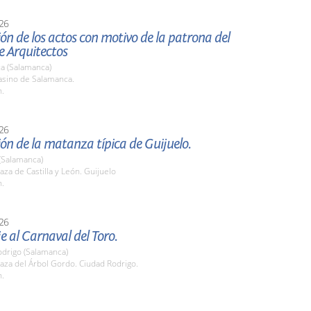
26
ón de los actos con motivo de la patrona del
e Arquitectos
a (Salamanca)
sino de Salamanca.
h.
26
ón de la matanza típica de Guijuelo.
(Salamanca)
za de Castilla y León. Guijuelo
h.
26
 al Carnaval del Toro.
odrigo (Salamanca)
aza del Árbol Gordo. Ciudad Rodrigo.
h.