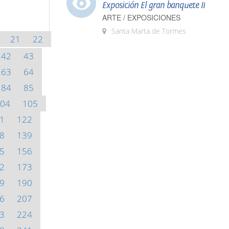
Exposición El gran banquete II
ARTE / EXPOSICIONES
Santa Marta de Tormes
21
22
42
43
63
64
84
85
04
105
1
122
8
139
5
156
2
173
9
190
6
207
3
224