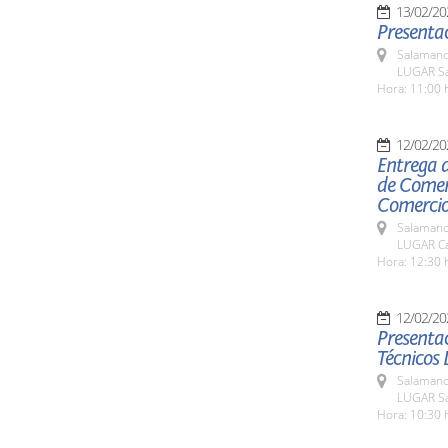
13/02/20
Presentac
Salamanc
LUGAR Sal
Hora: 11:00 
12/02/20
Entrega 
de Comer
Comercio
Salamanc
LUGAR Ca
Hora: 12:30 
12/02/20
Presentac
Técnicos 
Salamanc
LUGAR Sa
Hora: 10:30 