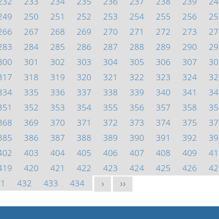
232
233
234
235
236
237
238
239
24
249
250
251
252
253
254
255
256
25
266
267
268
269
270
271
272
273
27
283
284
285
286
287
288
289
290
29
300
301
302
303
304
305
306
307
30
317
318
319
320
321
322
323
324
32
334
335
336
337
338
339
340
341
34
351
352
353
354
355
356
357
358
35
368
369
370
371
372
373
374
375
37
385
386
387
388
389
390
391
392
39
402
403
404
405
406
407
408
409
41
419
420
421
422
423
424
425
426
42
31
432
433
434
>
>>