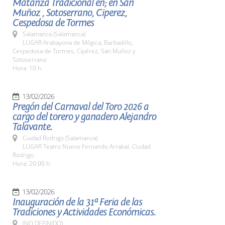
Matanza Tradicional en; en San
Muñoz , Sotoserrano, Ciperez,
Cespedosa de Tormes
Salamanca (Salamanca)
LUGAR Arabayona de Mógica, Barbadillo,
Cespedosa de Tormes, Cipérez, San Muñoz y
Sotoserrano
Hora: 10 h.
13/02/2026
Pregón del Carnaval del Toro 2026 a
cargo del torero y ganadero Alejandro
Talavante.
Ciudad Rodrigo (Salamanca)
LUGAR Teatro Nuevo Fernando Arrabal. Ciudad
Rodrigo.
Hora: 20:00 h.
13/02/2026
Inauguración de la 31ª Feria de las
Tradiciones y Actividades Económicas.
(NO DEFINIDO)