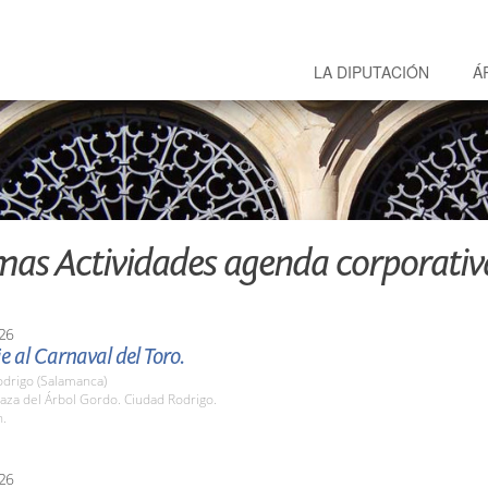
LA DIPUTACIÓN
Á
mas Actividades agenda corporativ
26
 al Carnaval del Toro.
odrigo (Salamanca)
aza del Árbol Gordo. Ciudad Rodrigo.
h.
26