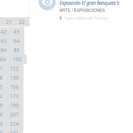
Exposición El gran banquete II
ARTE / EXPOSICIONES
Santa Marta de Tormes
21
22
42
43
63
64
84
85
04
105
1
122
8
139
5
156
2
173
9
190
6
207
3
224
0
241