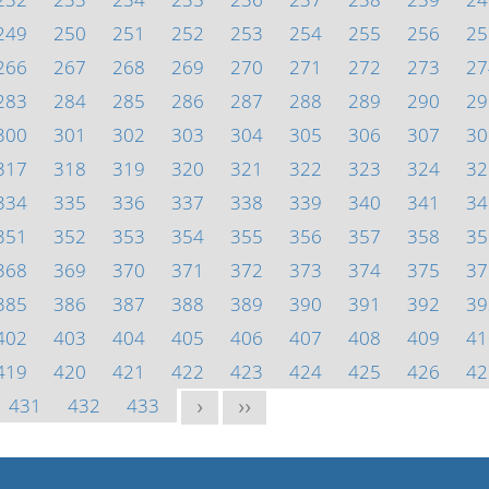
249
250
251
252
253
254
255
256
25
266
267
268
269
270
271
272
273
27
283
284
285
286
287
288
289
290
29
300
301
302
303
304
305
306
307
30
317
318
319
320
321
322
323
324
32
334
335
336
337
338
339
340
341
34
351
352
353
354
355
356
357
358
35
368
369
370
371
372
373
374
375
37
385
386
387
388
389
390
391
392
39
402
403
404
405
406
407
408
409
41
419
420
421
422
423
424
425
426
42
431
432
433
>
>>