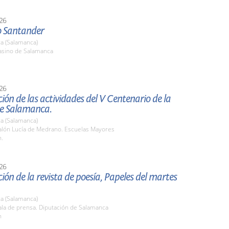
26
o Santander
a (Salamanca)
sino de Salamanca
26
ión de las actividades del V Centenario de la
de Salamanca.
a (Salamanca)
lón Lucía de Medrano. Escuelas Mayores
h.
26
ión de la revista de poesía, Papeles del martes
a (Salamanca)
la de prensa. Diputación de Salamanca
h