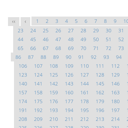
1
2
3
4
5
6
7
8
9
1
<<
<
23
24
25
26
27
28
29
30
31
44
45
46
47
48
49
50
51
52
65
66
67
68
69
70
71
72
73
86
87
88
89
90
91
92
93
94
106
107
108
109
110
111
112
123
124
125
126
127
128
129
140
141
142
143
144
145
146
157
158
159
160
161
162
163
174
175
176
177
178
179
180
191
192
193
194
195
196
197
208
209
210
211
212
213
214
225
226
227
228
229
230
231