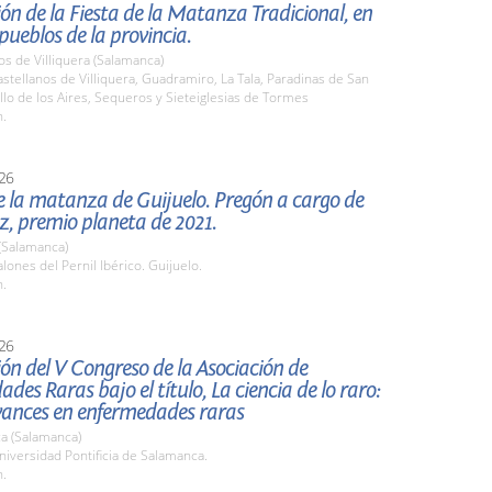
ón de la Fiesta de la Matanza Tradicional, en
 pueblos de la provincia.
os de Villiquera (Salamanca)
tellanos de Villiquera, Guadramiro, La Tala, Paradinas de San
llo de los Aires, Sequeros y Sieteiglesias de Tormes
h.
26
 la matanza de Guijuelo. Pregón a cargo de
z, premio planeta de 2021.
(Salamanca)
ones del Pernil Ibérico. Guijuelo.
h.
26
ón del V Congreso de la Asociación de
des Raras bajo el título, La ciencia de lo raro:
avances en enfermedades raras
a (Salamanca)
iversidad Pontificia de Salamanca.
h.