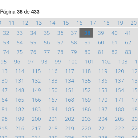
Página
38
de
433
0
11
12
13
14
15
16
17
18
19
20
32
33
34
35
36
37
38
39
40
41
53
54
55
56
57
58
59
60
61
62
74
75
76
77
78
79
80
81
82
83
95
96
97
98
99
100
101
102
103
1
113
114
115
116
117
118
119
120
12
130
131
132
133
134
135
136
137
13
147
148
149
150
151
152
153
154
15
164
165
166
167
168
169
170
171
17
181
182
183
184
185
186
187
188
18
198
199
200
201
202
203
204
205
20
215
216
217
218
219
220
221
222
22
232
233
234
235
236
237
238
239
24