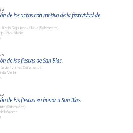
26
ón de los actos con motivo de la festividad de
Hilario Sepulcro-Hilario (Salamanca)
pulcro Hilario
h.
26
ón de las fiestas de San Blas.
rta de Tormes (Salamanca)
nta Marta
h.
26
ón de las fiestas en honor a San Blas.
nte (Salamanca)
bilafuente
h.