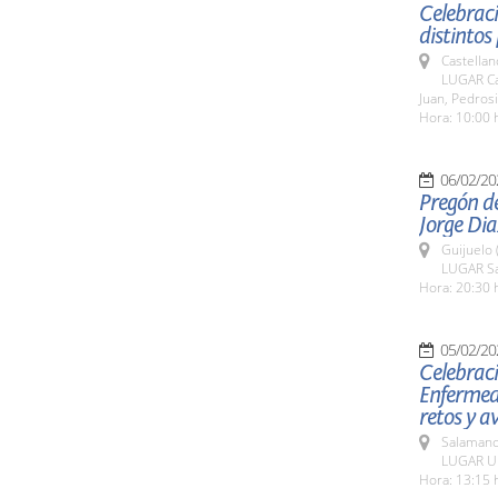
Celebraci
distintos
Castellan
LUGAR Cas
Juan, Pedrosi
Hora: 10:00 
06/02/20
Pregón de
Jorge Dia
Guijuelo 
LUGAR Sal
Hora: 20:30 
05/02/20
Celebraci
Enfermeda
retos y 
Salamanc
LUGAR Un
Hora: 13:15 