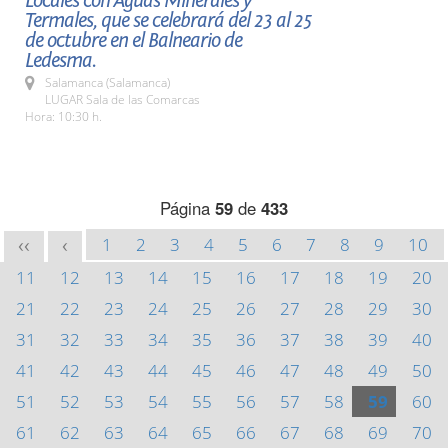
Locales con Aguas Minerales y
Termales, que se celebrará del 23 al 25
de octubre en el Balneario de
Ledesma.
Salamanca (Salamanca)
LUGAR Sala de las Comarcas
Hora: 10:30 h.
Página
59
de
433
1
2
3
4
5
6
7
8
9
10
<<
<
11
12
13
14
15
16
17
18
19
20
21
22
23
24
25
26
27
28
29
30
31
32
33
34
35
36
37
38
39
40
41
42
43
44
45
46
47
48
49
50
51
52
53
54
55
56
57
58
59
60
61
62
63
64
65
66
67
68
69
70