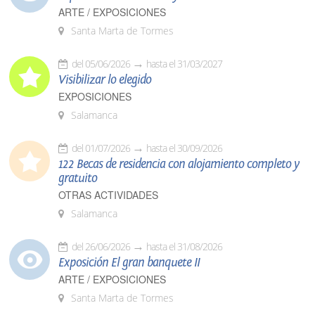
26 de agosto – Encinas de San Silvestre
ARTE / EXPOSICIONES
28 de agosto – Forfoleda
30 de agosto – Poveda de las Cintas
Santa Marta de Tormes
31 de agosto – Villaverde de la Guareña
del 05/06/2026
hasta el 31/03/2027
SEPTIEMBRE
Visibilizar lo elegido
EXPOSICIONES
4 de septiembre – Cabrerizos
11 de septiembre – Barruecopardo
Salamanca
15 de septiembre – Montemayor del Río
del 01/07/2026
hasta el 30/09/2026
122 Becas de residencia con alojamiento completo y
gratuito
OTRAS ACTIVIDADES
Salamanca
del 26/06/2026
hasta el 31/08/2026
Exposición El gran banquete II
ARTE / EXPOSICIONES
Santa Marta de Tormes