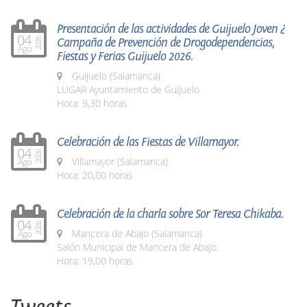
Presentación de las actividades de Guijuelo Joven ¿
04
Campaña de Prevención de Drogodependencias,
2026
Ago
Fiestas y Ferias Guijuelo 2026.
Guijuelo (Salamanca)
LUGAR Ayuntamiento de Guijuelo
Hora: 9,30 horas
Celebración de las Fiestas de Villamayor.
04
2026
Villamayor (Salamanca)
Ago
Hora: 20,00 horas
Celebración de la charla sobre Sor Teresa Chikaba.
04
2026
Mancera de Abajo (Salamanca)
Ago
Salón Municipal de Mancera de Abajo.
Hora: 19,00 horas