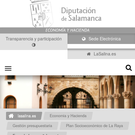
Transparencia y participación
Sede Electrónica
LaSalina.es
Toggle
navigation
lasalina.es
Economia y Hacienda
Gestión presupuestaria
Plan Socioeconómico de La Raya