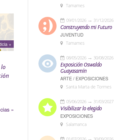
Tamames
09/01/2026
31/12/2026
Construyendo mi Futuro
JUVENTUD
Tamames
ticia +
08/05/2026
30/08/2026
Exposición Oswaldo
 lo
Guayasamín
ción
ARTE / EXPOSICIONES
Santa Marta de Tormes
s a
tación
05/06/2026
31/03/2027
Visibilizar lo elegido
cias »
EXPOSICIONES
Salamanca
cia más
s
01/07/2026
30/09/2026