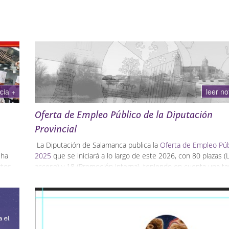
icia +
leer no
Oferta de Empleo Público de la Diputación
Provincial
La Diputación de Salamanca publica la
Oferta de Empleo Púb
 ha
2025
que se iniciará a lo largo de este 2026, con 80 plazas (
xtos
acceso) y 18 (Promoción interna), teniendo en cuenta una
ta
sonas
reposición del 120% (57 plazas).
la
s de
22 plazas de Bombero/a.
5 plazas Técnico/a Medio de Gestión.