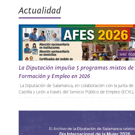
Actualidad
leer not
La Diputación impulsa 5 programas mixtos de
Formación y Empleo en 2026
La Diputación de Salamanca, en colaboración con la Junta de
Castilla y León a través del Servicio Público de Empleo (ECYL),
puesto en marcha este lunes tres de los cinco programas mi
de Formación y Empleo (AFE), que permitirán formar a 48 per
desempleadas en sectores estratégicos para el desarrollo de 
provincia. Estos programas tendrán como sede los municipio
Aldeatejada, Ciudad Rodrigo, Los Santos, Mancera de Abajo y
Sorihuela.