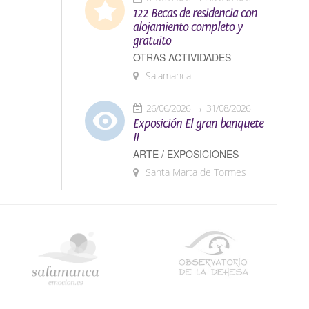
122 Becas de residencia con
alojamiento completo y
s que
gratuito
lexión
OTRAS ACTIVIDADES
Salamanca
ca a los
26/06/2026
31/08/2026
Exposición El gran banquete
II
ARTE / EXPOSICIONES
Santa Marta de Tormes
cto con
2 25
.