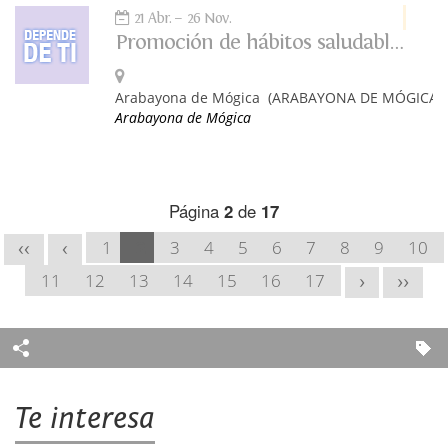
21 Abr.
26 Nov.
Promoción de hábitos saludables: Depende de ti
Arabayona de Mógica
(ARABAYONA DE MÓGICA)
Arabayona de Mógica
Página
2
de
17
1
2
3
4
5
6
7
8
9
10
<<
<
11
12
13
14
15
16
17
>
>>
Te interesa