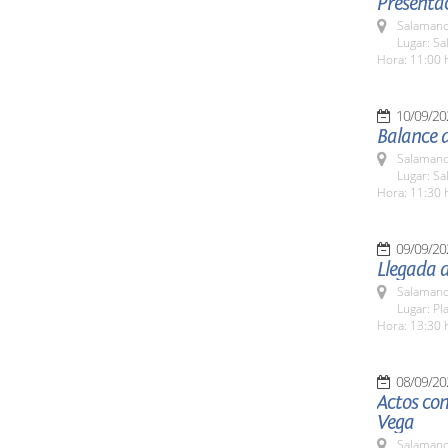
Presentac
Salamanc
Lugar: Sa
Hora: 11:00 
10/09/20
Balance 
Salamanc
Lugar: Sa
Hora: 11:30 
09/09/20
Llegada d
Salamanc
Lugar: Pl
Hora: 13:30 
08/09/20
Actos con
Vega
Salamanc