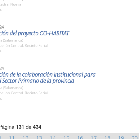
tedral Nueva
h.
24
ción del proyecto CO-HABITAT
a (Salamanca)
bellón Central. Recinto Ferial
h.
24
ión de la colaboración institucional para
l Sector Primario de la provincia
a (Salamanca)
bellón Central. Recinto Ferial
h.
Página
131
de
434
0
11
12
13
14
15
16
17
18
19
20