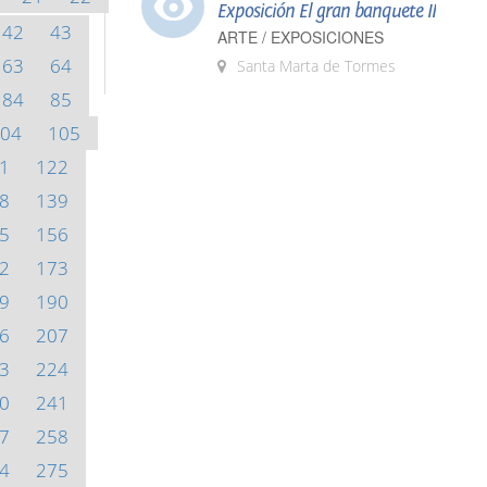
Exposición El gran banquete II
42
43
ARTE / EXPOSICIONES
63
64
Santa Marta de Tormes
84
85
04
105
1
122
8
139
5
156
2
173
9
190
6
207
3
224
0
241
7
258
4
275