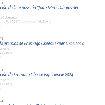
24
ión de la exposición "Joan Miró. Dibujos del
"
a (Salamanca)
ntro FUNDOS (Avda. Alfonso IX de León).
h.
24
de premios de Fromago Cheese Experiencie 2024
Zamora)
za Viriato
h.
24
ción de Fromago Cheese Experiencie 2024
Zamora)
za Viriato
h.
24