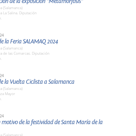
ión de la exposición "Metamorfosis"
a (Salamanca)
la La Salina. Diputación
h.
24
de la Feria SALAMAQ 2024
a (Salamanca)
la de las Comarcas. Diputación
h.
24
e la Vuelta Ciclista a Salamanca
a (Salamanca)
aza Mayor
h.
24
 motivo de la festividad de Santa María de la
a (Salamanca)