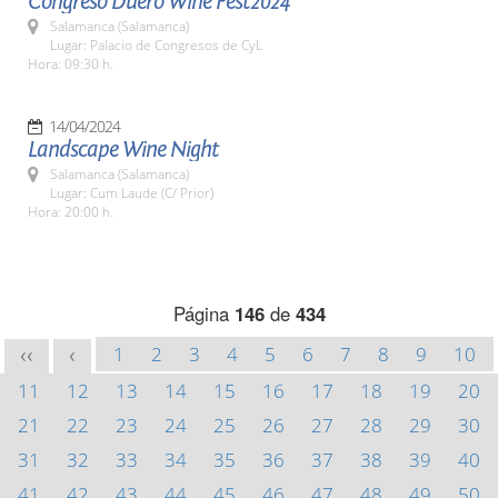
Congreso Duero Wine Fest2024
Salamanca (Salamanca)
Lugar: Palacio de Congresos de CyL
Hora: 09:30 h.
14/04/2024
Landscape Wine Night
Salamanca (Salamanca)
Lugar: Cum Laude (C/ Prior)
Hora: 20:00 h.
Página
146
de
434
1
2
3
4
5
6
7
8
9
10
<<
<
11
12
13
14
15
16
17
18
19
20
21
22
23
24
25
26
27
28
29
30
31
32
33
34
35
36
37
38
39
40
41
42
43
44
45
46
47
48
49
50