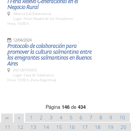
I Feria Relevo Generacional en el
Negocio Rural
Alberca (La) (Salamanca)
Lugar: Hotel Abadía de los Templarios
Hora: 10:00 h.
12/04/2024
Protocolo de colaboración para
promover la cultura salmantina entre
los emigrantes salmantinos en Buenos
Aires
(NO DEFINIDO)
Lugar: Casa de Salamanca
Hora: 19:00 h. (hora Argentina)
Página
146
de
434
1
2
3
4
5
6
7
8
9
10
<<
<
11
12
13
14
15
16
17
18
19
20