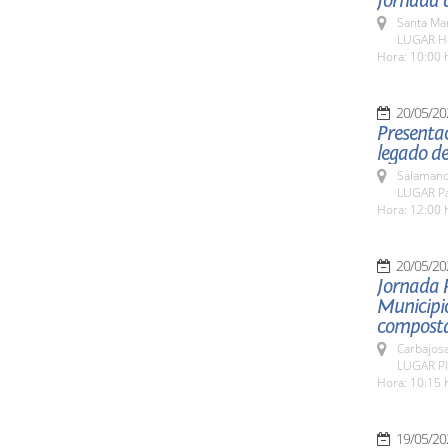
Jornada d
Santa Ma
LUGAR Ho
Hora: 10:00 
20/05/20
Presentac
legado de
Salamanc
LUGAR Pat
Hora: 12:00 
20/05/20
Jornada 
Municipio
composta
Carbajosa
LUGAR Pla
Hora: 10:15 
19/05/20