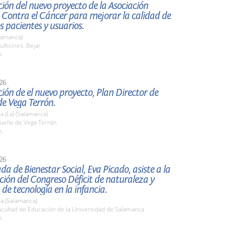
ión del nuevo proyecto de la Asociación
 Contra el Cáncer para mejorar la calidad de
os pacientes y usuarios.
lamanca)
lticines. Bejar
h.
26
ión de el nuevo proyecto, Plan Director de
e Vega Terrón.
 (La) (Salamanca)
elle de Vega Terrón
h.
26
da de Bienestar Social, Eva Picado, asiste a la
ión del Congreso Déficit de naturaleza y
 de tecnología en la infancia.
a (Salamanca)
cultad de Educación de la Universidad de Salamanca
h.