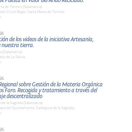
e Puesta en Valor del Árido Reciclado.
rta de Tormes (Salamanca)
tel Crisol Regio. Santa Marta de Tormes
h.
26
ión de los videos de la iniciativa Artesanía,
 nuestra tierra.
a (Salamanca)
io de La Salina.
h.
26
Regional sobre Gestión de la Materia Orgánica
s Faro. Recogida y tratamiento a través del
je descentralizado
 de la Sagrada (Salamanca)
za del Ayuntamiento. Carbajosa de la Sagrada.
h.
26