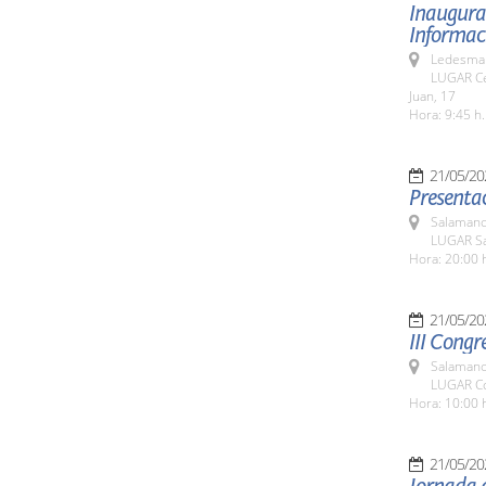
Inaugurac
Informaci
Ledesma 
LUGAR Ce
Juan, 17
Hora: 9:45 h.
21/05/20
Presentac
Salamanc
LUGAR Sa
Hora: 20:00 
21/05/20
III Congr
Salamanc
LUGAR Co
Hora: 10:00 
21/05/20