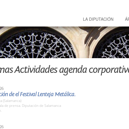
LA DIPUTACIÓN
Á
mas Actividades agenda corporativ
26
ión de el Festival Lenteja Metálica.
a (Salamanca)
la de prensa. Diputación de Salamanca
h.
26