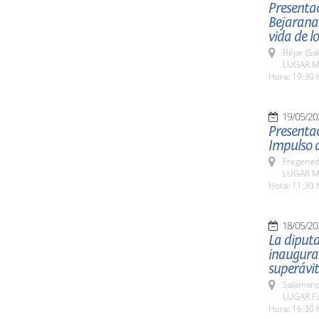
Presentac
Bejarana
vida de l
Béjar (Sa
LUGAR Mu
Hora: 19:30 
19/05/20
Presentac
Impulso d
Fregeneda
LUGAR Mu
Hora: 11:30 
18/05/20
La diputa
inaugurac
superávit
Salamanc
LUGAR Fa
Hora: 16:30 