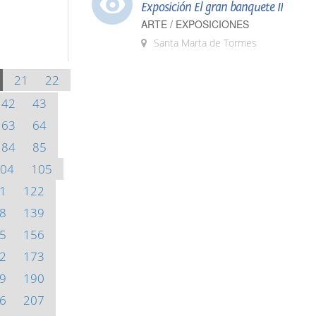
Exposición El gran banquete II
ARTE / EXPOSICIONES
Santa Marta de Tormes
21
22
42
43
63
64
84
85
04
105
1
122
8
139
5
156
2
173
9
190
6
207