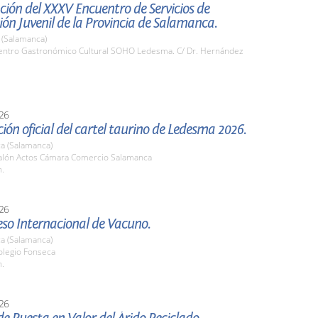
ión del XXXV Encuentro de Servicios de
ón Juvenil de la Provincia de Salamanca.
(Salamanca)
ntro Gastronómico Cultural SOHO Ledesma. C/ Dr. Hernández
26
ión oficial del cartel taurino de Ledesma 2026.
a (Salamanca)
lón Actos Cámara Comercio Salamanca
h.
26
eso Internacional de Vacuno.
a (Salamanca)
legio Fonseca
h.
26