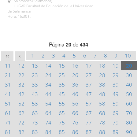
Salamanca (Salamanca)
LUGAR Facultad de Educación de la Universidad
de Salamanca
Hora: 16:30 h.
Página
20
de
434
1
2
3
4
5
6
7
8
9
10
<<
<
11
12
13
14
15
16
17
18
19
20
21
22
23
24
25
26
27
28
29
30
31
32
33
34
35
36
37
38
39
40
41
42
43
44
45
46
47
48
49
50
51
52
53
54
55
56
57
58
59
60
61
62
63
64
65
66
67
68
69
70
71
72
73
74
75
76
77
78
79
80
81
82
83
84
85
86
87
88
89
90