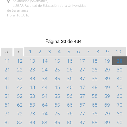
Salamanca (Salamanca)
LUGAR Facultad de Educación de la Universidad
de Salamanca
Hora: 16:30 h.
Página
20
de
434
1
2
3
4
5
6
7
8
9
10
<<
<
11
12
13
14
15
16
17
18
19
20
21
22
23
24
25
26
27
28
29
30
31
32
33
34
35
36
37
38
39
40
41
42
43
44
45
46
47
48
49
50
51
52
53
54
55
56
57
58
59
60
61
62
63
64
65
66
67
68
69
70
71
72
73
74
75
76
77
78
79
80
81
82
83
84
85
86
87
88
89
90