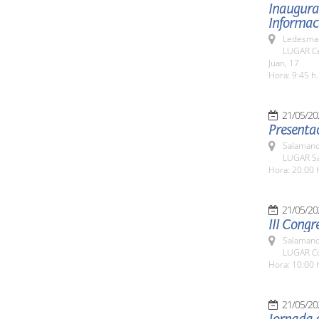
Inaugurac
Informaci
Ledesma 
LUGAR Ce
Juan, 17
Hora: 9:45 h.
21/05/20
Presentac
Salamanc
LUGAR Sa
Hora: 20:00 
21/05/20
III Congr
Salamanc
LUGAR Co
Hora: 10:00 
21/05/20