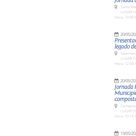
Jornada d
Santa Ma
LUGAR Ho
Hora: 10:00 
20/05/20
Presentac
legado de
Salamanc
LUGAR Pat
Hora: 12:00 
20/05/20
Jornada 
Municipio
composta
Carbajosa
LUGAR Pla
Hora: 10:15 
19/05/20