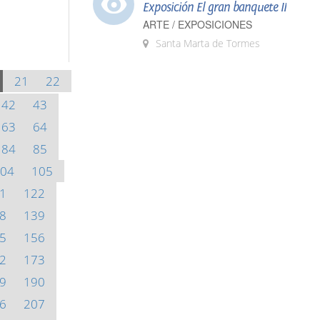
Exposición El gran banquete II
ARTE / EXPOSICIONES
Santa Marta de Tormes
21
22
42
43
63
64
84
85
04
105
1
122
8
139
5
156
2
173
9
190
6
207