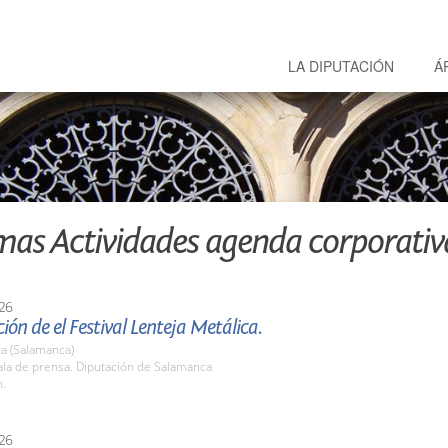
LA DIPUTACIÓN
Á
mas Actividades agenda corporativ
26
ión de el Festival Lenteja Metálica.
a (Salamanca)
la de prensa. Diputación de Salamanca
h.
26