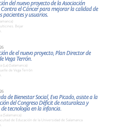
ión del nuevo proyecto de la Asociación
 Contra el Cáncer para mejorar la calidad de
os pacientes y usuarios.
lamanca)
lticines. Bejar
h.
26
ión de el nuevo proyecto, Plan Director de
e Vega Terrón.
 (La) (Salamanca)
elle de Vega Terrón
h.
26
da de Bienestar Social, Eva Picado, asiste a la
ión del Congreso Déficit de naturaleza y
 de tecnología en la infancia.
a (Salamanca)
cultad de Educación de la Universidad de Salamanca
h.