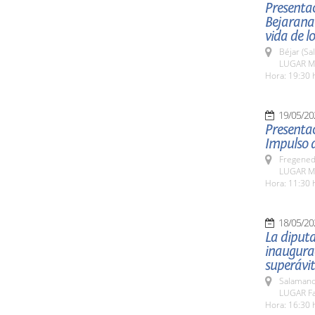
Presentac
Bejarana
vida de l
Béjar (Sa
LUGAR Mu
Hora: 19:30 
19/05/20
Presentac
Impulso d
Fregeneda
LUGAR Mu
Hora: 11:30 
18/05/20
La diputa
inaugurac
superávit
Salamanc
LUGAR Fa
Hora: 16:30 