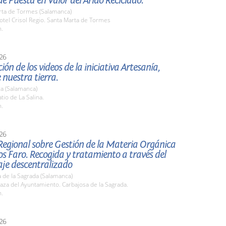
e Puesta en Valor del Árido Reciclado.
rta de Tormes (Salamanca)
tel Crisol Regio. Santa Marta de Tormes
h.
26
ión de los videos de la iniciativa Artesanía,
 nuestra tierra.
a (Salamanca)
io de La Salina.
h.
26
Regional sobre Gestión de la Materia Orgánica
s Faro. Recogida y tratamiento a través del
je descentralizado
 de la Sagrada (Salamanca)
za del Ayuntamiento. Carbajosa de la Sagrada.
h.
26