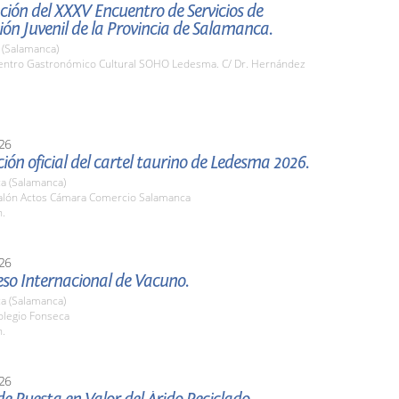
ión del XXXV Encuentro de Servicios de
ón Juvenil de la Provincia de Salamanca.
(Salamanca)
ntro Gastronómico Cultural SOHO Ledesma. C/ Dr. Hernández
26
ión oficial del cartel taurino de Ledesma 2026.
a (Salamanca)
lón Actos Cámara Comercio Salamanca
h.
26
eso Internacional de Vacuno.
a (Salamanca)
legio Fonseca
h.
26