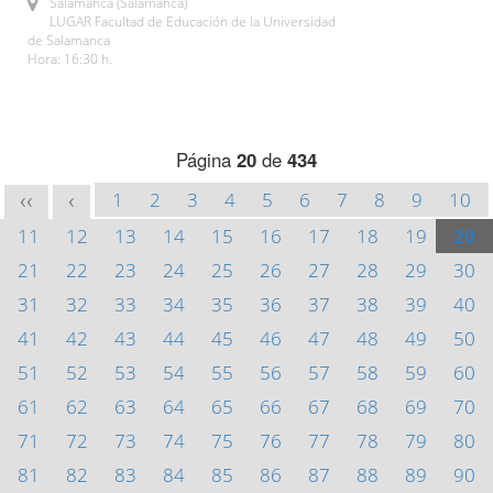
Salamanca (Salamanca)
LUGAR Facultad de Educación de la Universidad
de Salamanca
Hora: 16:30 h.
Página
20
de
434
1
2
3
4
5
6
7
8
9
10
<<
<
11
12
13
14
15
16
17
18
19
20
21
22
23
24
25
26
27
28
29
30
31
32
33
34
35
36
37
38
39
40
41
42
43
44
45
46
47
48
49
50
51
52
53
54
55
56
57
58
59
60
61
62
63
64
65
66
67
68
69
70
71
72
73
74
75
76
77
78
79
80
81
82
83
84
85
86
87
88
89
90