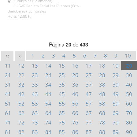
Lumbrales (Salamanca)
LUGAR Recinto Ferial Las Puentes (Crta.
Bañobárez). Lumbrales
Hora: 12:00 h.
Página
20
de
433
1
2
3
4
5
6
7
8
9
10
<<
<
11
12
13
14
15
16
17
18
19
20
21
22
23
24
25
26
27
28
29
30
31
32
33
34
35
36
37
38
39
40
41
42
43
44
45
46
47
48
49
50
51
52
53
54
55
56
57
58
59
60
61
62
63
64
65
66
67
68
69
70
71
72
73
74
75
76
77
78
79
80
81
82
83
84
85
86
87
88
89
90