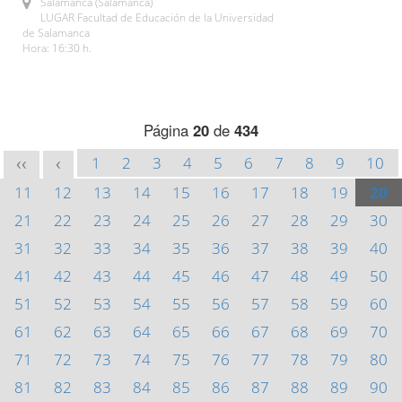
Salamanca (Salamanca)
LUGAR Facultad de Educación de la Universidad
de Salamanca
Hora: 16:30 h.
Página
20
de
434
1
2
3
4
5
6
7
8
9
10
<<
<
11
12
13
14
15
16
17
18
19
20
21
22
23
24
25
26
27
28
29
30
31
32
33
34
35
36
37
38
39
40
41
42
43
44
45
46
47
48
49
50
51
52
53
54
55
56
57
58
59
60
61
62
63
64
65
66
67
68
69
70
71
72
73
74
75
76
77
78
79
80
81
82
83
84
85
86
87
88
89
90